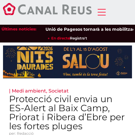
Últimes notícies:
Unió de Pagesos tornarà a les mobilitzacions
En directe
Registra't
|
Medi ambient
,
Societat
Protecció civil envia un
ES-Alert al Baix Camp,
Priorat i Ribera d’Ebre per
les fortes pluges
per: Redacció