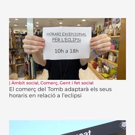
|
Àmbit social
,
Comerç
,
Gent i fet social
El comerç del Tomb adaptarà els seus
horaris en relació a l’eclipsi