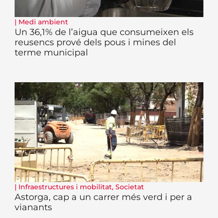
|
Medi ambient
Un 36,1% de l’aigua que consumeixen els
reusencs prové dels pous i mines del
terme municipal
|
Infraestructures i mobilitat
,
Societat
Astorga, cap a un carrer més verd i per a
vianants