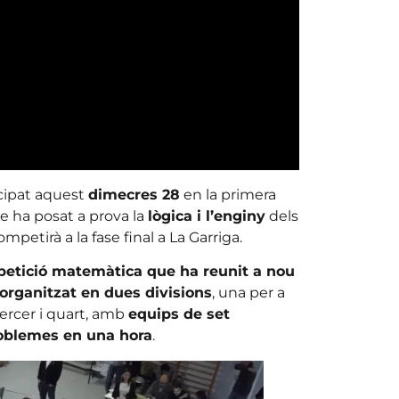
cipat aquest
dimecres 28
en la primera
 ha posat a prova la
lògica i l’enginy
dels
petirà a la fase final a La Garriga.
etició matemàtica que ha reunit a nou
 organitzat en dues divisions
, una per a
tercer i quart, amb
equips de set
roblemes en una hora
.