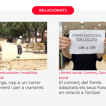
RELACIONATS
estructures i mobilitat
,
|
Àmbit social
,
Comerç
,
Gent
tat
social
rga, cap a un carrer
El comerç del Tomb
verd i per a vianants
adaptarà els seus hora
en relació a l’eclipsi