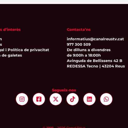
s d’interès
Contacta’ns
m
informatius@canalreustv.cat
ns
977 300 509
al i Política de privacitat
De dilluns a divendres
a de galetes
de 9:00h a 18:00h
Avinguda de Bellissens 42 B
REDESSA Tecno | 43204 Reus
Segueix-nos
© 1998 – 2026 Canal Reus