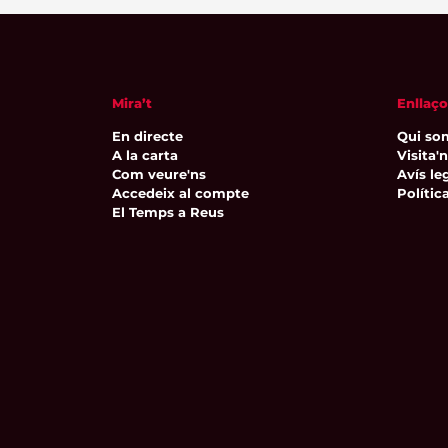
Mira’t
Enllaço
En directe
Qui so
A la carta
Visita'
Com veure'ns
Avís leg
Accedeix al compte
Polític
El Temps a Reus