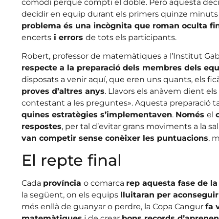
comodí perquè compti el doble. Però aquesta decisi
decidir en equip durant els primers quinze minuts
problema és una incògnita que roman oculta fins
encerts
i errors
de tots els participants.
Robert, professor de matemàtiques a l’Institut Gab
respecte a la preparació dels membres dels equ
disposats a venir aquí, que eren uns quants, els ficà
proves d’altres anys
. Llavors els anàvem dient e
contestant a les preguntes». Aquesta preparació 
quines estratègies s’implementaven
.
Només
el
respostes
, per tal d’evitar grans moviments a la sa
van competir sense conèixer les puntuacions
, m
El repte final
Cada
província
o comarca
rep aquesta fase de l
la següent, on els equips
lluitaran per aconseguir
més enllà de guanyar o perdre, la Copa Cangur
fa 
matemàtiques
i de crear
bons records d’aprene