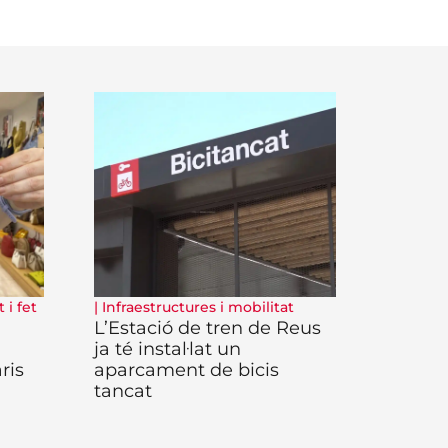
 i fet
|
Infraestructures i mobilitat
L’Estació de tren de Reus
ja té instal·lat un
ris
aparcament de bicis
tancat