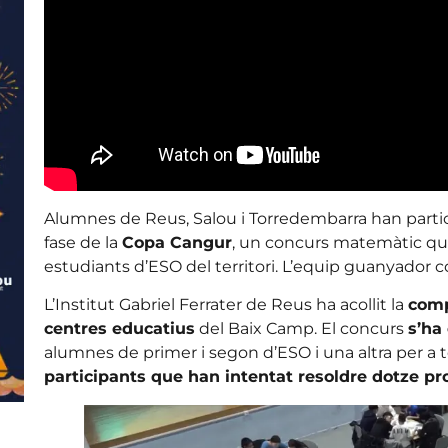
Alumnes de Reus, Salou i Torredembarra han parti
fase de la
Copa Cangur
, un concurs matemàtic que
estudiants d’ESO del territori. L’equip guanyador com
L’Institut Gabriel Ferrater de Reus ha acollit la
comp
centres educatius
del Baix Camp. El concurs
s’ha
alumnes de primer i segon d’ESO i una altra per a 
participants que han intentat resoldre dotze p