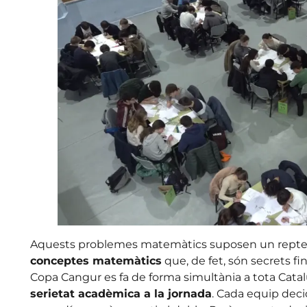
Aquests problemes matemàtics suposen un rept
conceptes matemàtics
que, de fet, són secrets fi
Copa Cangur es fa de forma simultània a tota Cata
serietat acadèmica a la jornada
. Cada equip dec