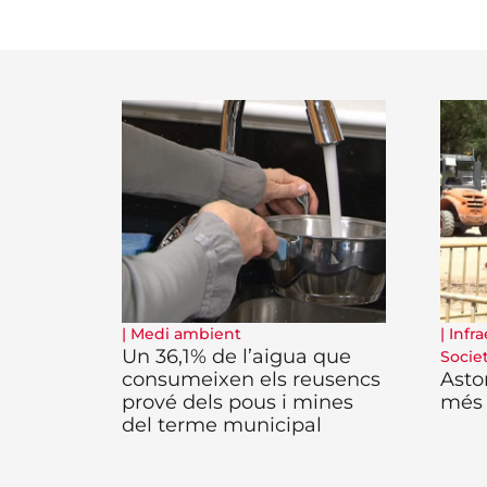
|
Medi ambient
|
Infra
Un 36,1% de l’aigua que
Socie
consumeixen els reusencs
Asto
prové dels pous i mines
més 
del terme municipal