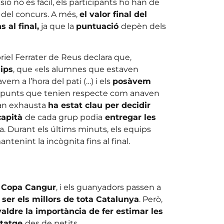
ó no és fàcil, els participants ho han de
 del concurs. A més,
el valor final del
 al final,
ja que la
puntuació
depèn dels
riel Ferrater de Reus declara que,
ips
, que «els alumnes que estaven
vem a l’hora del pati (…) i els
posàvem
ls punts que tenien respecte com anaven
tan exhausta
ha estat clau per decidir
capità
de cada grup podia
entregar les
la. Durant els últims minuts, els equips
antenint la incògnita fins al final.
a Copa Cangur
, i els guanyadors passen a
 ser els millors de tota Catalunya
. Però,
valdre la importància de fer estimar les
ntatge
des de petits.