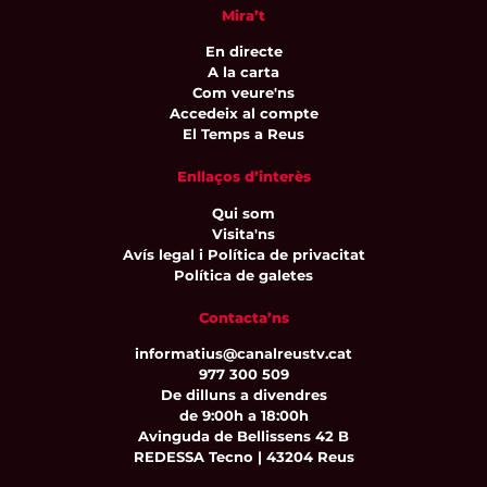
Mira’t
En directe
A la carta
Com veure'ns
Accedeix al compte
El Temps a Reus
Enllaços d’interès
Qui som
Visita'ns
Avís legal i Política de privacitat
Política de galetes
Contacta’ns
informatius@canalreustv.cat
977 300 509
De dilluns a divendres
de 9:00h a 18:00h
Avinguda de Bellissens 42 B
REDESSA Tecno | 43204 Reus