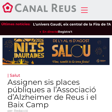
Últimes notícies:
L'univers Gaudí, eix central de la Fira de l'Ave
En directe
Registra't
|
Salut
Assignen sis places
públiques a l’Associació
d’Alzheimer de Reus i el
Baix Camp
per: Redacció