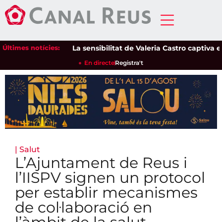
Últimes notícies:
La sensibilitat de Valeria Castro captiva el pú
En directe
Registra't
|
Salut
L’Ajuntament de Reus i
l’IISPV signen un protocol
per establir mecanismes
de col·laboració en