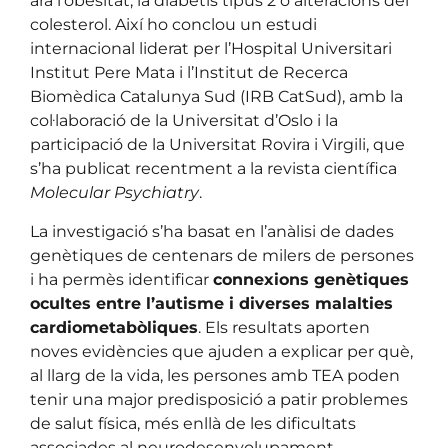
ara l’obesitat, la diabetis tipus 2 o alteracions del
colesterol. Així ho conclou un estudi
internacional liderat per l’Hospital Universitari
Institut Pere Mata i l’Institut de Recerca
Biomèdica Catalunya Sud (IRB CatSud), amb la
col·laboració de la Universitat d’Oslo i la
participació de la Universitat Rovira i Virgili, que
s’ha publicat recentment a la revista científica
Molecular Psychiatry
.
La investigació s’ha basat en l’anàlisi de dades
genètiques de centenars de milers de persones
i ha permès identificar
connexions genètiques
ocultes entre l’autisme i diverses malalties
cardiometabòliques
. Els resultats aporten
noves evidències que ajuden a explicar per què,
al llarg de la vida, les persones amb TEA poden
tenir una major predisposició a patir problemes
de salut física, més enllà de les dificultats
associades al neurodesenvolupament.