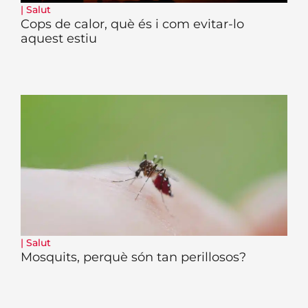
|
Salut
Cops de calor, què és i com evitar-lo
aquest estiu
|
Salut
Mosquits, perquè són tan perillosos?