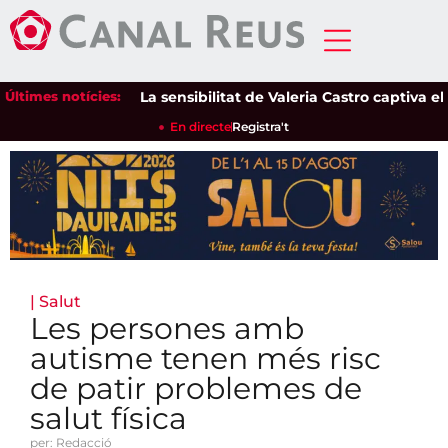
Últimes notícies:
La sensibilitat de Valeria Castro captiva el púb
En directe
Registra't
|
Salut
Les persones amb
autisme tenen més risc
de patir problemes de
salut física
per: Redacció