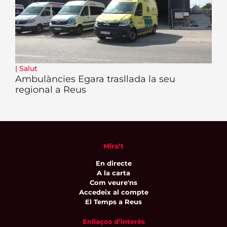
|
Salut
Ambulàncies Egara trasllada la seu
regional a Reus
Mira’t
En directe
A la carta
Com veure'ns
Accedeix al compte
El Temps a Reus
Enllaços d’interès