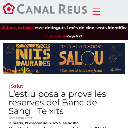
Últimes notícies:
Setze detinguts i més de cinc-sents identificats en
En directe
Registra't
|
Salut
L’estiu posa a prova les
reserves del Banc de
Sang i Teixits
per: Lídia Porta
Dimarts, 19 d'agost del 2025 a les 14:30h