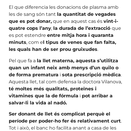
El que diferencia les donacions de plasma amb
les de sang són tant
la quantitat de vegades
que es pot donar,
que en aquest cas és
vint-i-
quatre cops l’any
,
la durada de l’extracció
que
es pot estendre
entre mitja hora i quaranta
minuts
, com e
l tipus de venes que fan falta,
les quals han de ser prou gruixudes
.
Pel que fa a
la llet materna, aquesta s’utilitza
quan un infant neix amb menys d’un quilo o
de forma prematura
i
sota prescripció mèdica
.
Aquesta llet, tal com defensa la doctora Vilanova,
té moltes més qualitats, proteïnes i
vitamines que la de fórmula
i
pot arribar a
salvar-li la vida al nadó.
Ser donant de llet és complicat perquè el
període per poder-ho fer és relativament curt
.
Tot i això, el banc ho facilita anant a casa de les