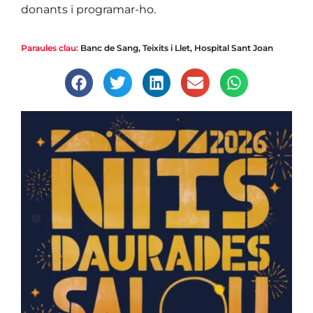
donants i programar-ho.
Paraules clau:
Banc de Sang, Teixits i Llet
,
Hospital Sant Joan