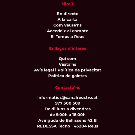
Mira’t
En directe
A la carta
Com veure'ns
Accedeix al compte
El Temps a Reus
Enllaços d’interès
Qui som
Visita'ns
Avís legal i Política de privacitat
Política de galetes
Contacta’ns
informatius@canalreustv.cat
977 300 509
De dilluns a divendres
de 9:00h a 18:00h
Avinguda de Bellissens 42 B
REDESSA Tecno | 43204 Reus