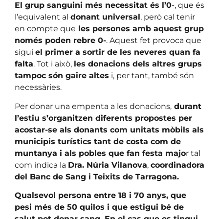
El grup sanguini més necessitat és l’0
-, que és
l’equivalent al
donant universal
, però cal tenir
en compte que
les persones amb aquest grup
només poden rebre 0-
. Aquest fet provoca que
sigui
el primer a sortir de les neveres quan fa
falta
. Tot i això,
les donacions dels altres grups
tampoc són gaire altes
i, per tant, també són
necessàries.
Per donar una empenta a les donacions,
durant
l’estiu s’organitzen diferents propostes per
acostar-se als donants com unitats mòbils als
municipis turístics tant de costa com de
muntanya i als pobles que fan festa majo
r tal
com indica la
Dra. Núria Vilanova
,
coordinadora
del Banc de Sang i Teixits de Tarragona.
Qualsevol persona entre 18 i 70 anys, que
pesi més de 50 quilos i que estigui bé de
salut pot donar sang. En el cas que es tingui