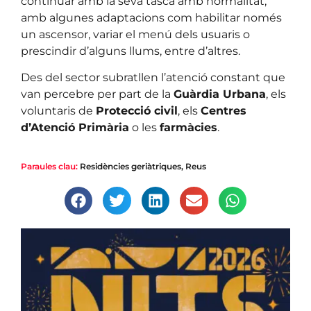
continuar amb la seva tasca amb normalitat,
amb algunes adaptacions com habilitar només
un ascensor, variar el menú dels usuaris o
prescindir d’alguns llums, entre d’altres.
Des del sector subratllen l’atenció constant que
van percebre per part de la
Guàrdia Urbana
, els
voluntaris de
Protecció civil
, els
Centres
d’Atenció Primària
o les
farmàcies
.
Paraules clau:
Residències geriàtriques
,
Reus