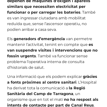
depenen de màquines d’oxigen i aparells
similars
que necessiten electricitat per
funcionar o per carregar les bateries
. També
es van ingressar ciutadans amb mobilitat
reduïda que, sense l’ascensor operatiu, no
podien arribar a casa seva.
Els
generadors d’emergència
van permetre
mantenir l’activitat, tenint en compte que
es
van suspendre visites i intervencions que no
fossin urgents
. També va funcionar sense
problema l’operativa interna de consulta
d’historials de salut.
Una informació que els podem explicar
gràcies
a fonts pròximes al centre sanitari
. L’Hospital
ha derivat tota la comunicació a
la Regió
Sanitària del Camp de Tarragona
, un
organisme que en tot el matí
no ha respost als
intents de contacte per part de Canal Reus
.