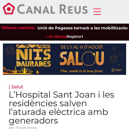
Últimes notícies:
Unió de Pagesos tornarà a les mobilitzacions per
En directe
Registra't
|
Salut
L’Hospital Sant Joan i les
residències salven
l’aturada elèctrica amb
generadors
per: Paula Jansà