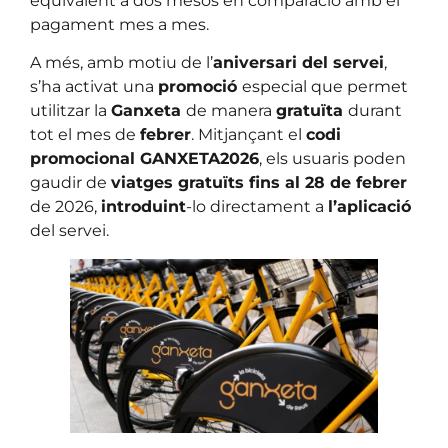
equivalent a dos mesos en comparació amb el
pagament mes a mes.
A més, amb motiu de l’
aniversari del servei
,
s’ha activat una
promoció
especial que permet
utilitzar la
Ganxeta
de manera
gratuïta
durant
tot el mes de
febrer
. Mitjançant el
codi
promocional GANXETA2026
, els usuaris poden
gaudir de
viatges gratuïts fins al 28 de febrer
de 2026,
introduint
-lo directament a
l’aplicació
del servei.