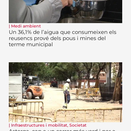
|
Medi ambient
Un 36,1% de l’aigua que consumeixen els
reusencs prové dels pous i mines del
terme municipal
|
Infraestructures i mobilitat
,
Societat