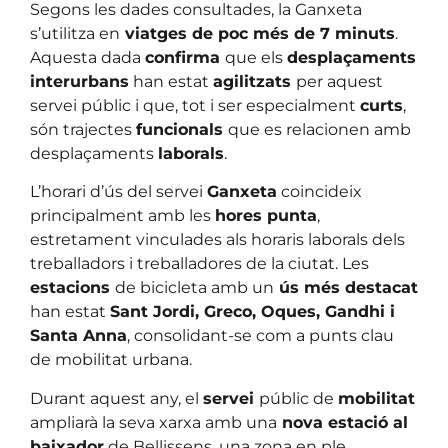
Segons les dades consultades, la Ganxeta
s’utilitza en
viatges de poc més de 7 minuts
.
Aquesta dada
confirma
que els
desplaçaments
interurbans
han estat
agilitzats
per aquest
servei públic i que, tot i ser especialment
curts
,
són trajectes
funcionals
que es relacionen amb
desplaçaments
laborals
.
L’horari d’ús del servei
Ganxeta
coincideix
principalment amb les
hores punta
,
estretament vinculades als horaris laborals dels
treballadors i treballadores de la ciutat. Les
estacions
de bicicleta amb un
ús més destacat
han estat
Sant Jordi, Greco, Oques, Gandhi i
Santa Anna
, consolidant-se com a punts clau
de mobilitat urbana.
Durant aquest any, el
servei
públic de
mobilitat
ampliarà la seva xarxa amb una
nova estació al
baixador
de Bellissens, una zona en ple