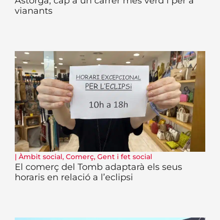
Astorga, cap a un carrer més verd i per a
vianants
|
Àmbit social
,
Comerç
,
Gent i fet social
El comerç del Tomb adaptarà els seus
horaris en relació a l’eclipsi