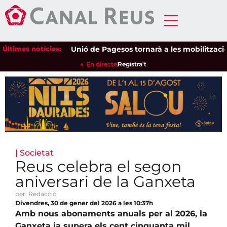
Últimes notícies:
Unió de Pagesos tornarà a les mobilitzacions pe
En directe
Registra't
|
Societat
Reus celebra el segon
aniversari de la Ganxeta
per: Redacció
Divendres, 30 de gener del 2026 a les 10:37h
Amb nous abonaments anuals per al 2026, la
Ganxeta ja supera els cent cinquanta mil