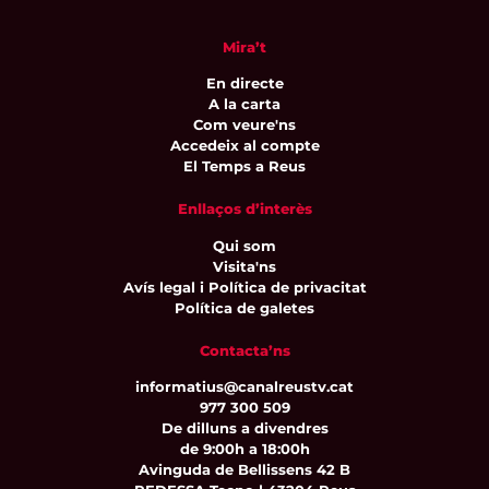
Mira’t
En directe
A la carta
Com veure'ns
Accedeix al compte
El Temps a Reus
Enllaços d’interès
Qui som
Visita'ns
Avís legal i Política de privacitat
Política de galetes
Contacta’ns
informatius@canalreustv.cat
977 300 509
De dilluns a divendres
de 9:00h a 18:00h
Avinguda de Bellissens 42 B