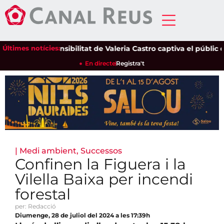
Últimes notícies:
La sensibilitat de Valeria Castro captiva el públic del P
En directe
Registra't
|
Medi ambient
,
Successos
Confinen la Figuera i la
Vilella Baixa per incendi
forestal
per: Redacció
Diumenge, 28 de juliol del 2024 a les 17:39h