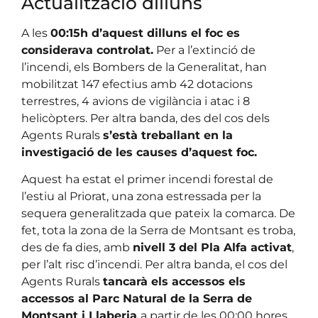
Actualització dilluns
A les
00:15h d’aquest dilluns el foc es
considerava controlat.
Per a l’extinció de
l’incendi, els Bombers de la Generalitat, han
mobilitzat 147 efectius amb 42 dotacions
terrestres, 4 avions de vigilància i atac i 8
helicòpters. Per altra banda, des del cos dels
Agents Rurals
s’està treballant en la
investigació de les causes d’aquest foc.
Aquest ha estat el primer incendi forestal de
l’estiu al Priorat, una zona estressada per la
sequera generalitzada que pateix la comarca. De
fet, tota la zona de la Serra de Montsant es troba,
des de fa dies, amb
nivell 3 del Pla Alfa activat
,
per l’alt risc d’incendi. Per altra banda, el cos del
Agents Rurals
tancarà els accessos els
accessos al Parc Natural de la Serra de
Montsant i Llaberia
a partir de les 00:00 hores