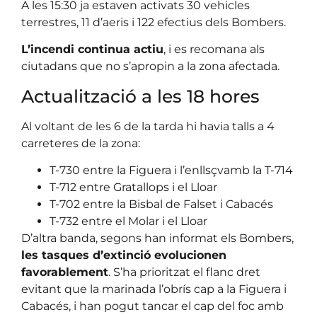
A les 15:30 ja estaven activats 30 vehicles
terrestres, 11 d’aeris i 122 efectius dels Bombers.
L’incendi continua actiu
, i es recomana als
ciutadans que no s’apropin a la zona afectada.
Actualització a les 18 hores
Al voltant de les 6 de la tarda hi havia talls a 4
carreteres de la zona:
T-730 entre la Figuera i l’enllsçvamb la T-714
T-712 entre Gratallops i el Lloar
T-702 entre la Bisbal de Falset i Cabacés
T-732 entre el Molar i el Lloar
D’altra banda, segons han informat els Bombers,
les tasques d’extinció evolucionen
favorablement
. S’ha prioritzat el flanc dret
evitant que la marinada l’obrís cap a la Figuera i
Cabacés, i han pogut tancar el cap del foc amb