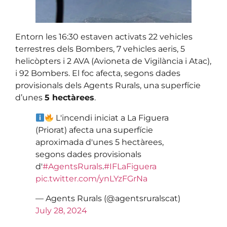
Entorn les 16:30 estaven activats 22 vehicles
terrestres dels Bombers, 7 vehicles aeris, 5
helicòpters i 2 AVA (Avioneta de Vigilància i Atac),
i 92 Bombers. El foc afecta, segons dades
provisionals dels Agents Rurals, una superfície
d’unes
5 hectàrees
.
L'incendi iniciat a La Figuera
(Priorat) afecta una superfície
aproximada d'unes 5 hectàrees,
segons dades provisionals
d'
#AgentsRurals
.
#IFLaFiguera
pic.twitter.com/ynLYzFGrNa
— Agents Rurals (@agentsruralscat)
July 28, 2024