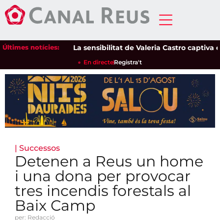
Últimes notícies:
La sensibilitat de Valeria Castro captiva el pú
En directe
Registra't
|
Successos
Detenen a Reus un home
i una dona per provocar
tres incendis forestals al
Baix Camp
per: Redacció