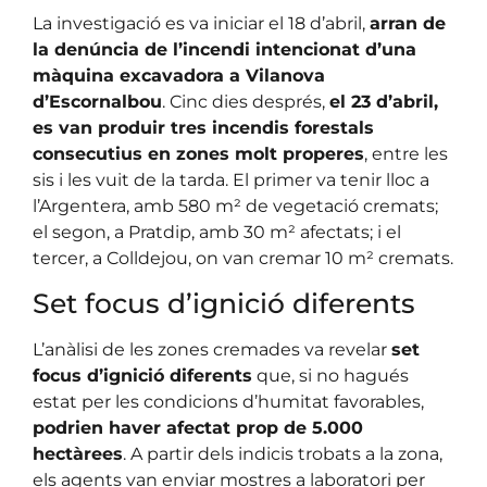
La investigació es va iniciar el 18 d’abril,
arran de
la denúncia de l’incendi intencionat d’una
màquina excavadora a Vilanova
d’Escornalbou
. Cinc dies després,
el 23 d’abril,
es van produir tres incendis forestals
consecutius en zones molt properes
, entre les
sis i les vuit de la tarda. El primer va tenir lloc a
l’Argentera, amb 580 m² de vegetació cremats;
el segon, a Pratdip, amb 30 m² afectats; i el
tercer, a Colldejou, on van cremar 10 m² cremats.
Set focus d’ignició diferents
L’anàlisi de les zones cremades va revelar
set
focus d’ignició diferents
que, si no hagués
estat per les condicions d’humitat favorables,
podrien haver afectat prop de 5.000
hectàrees
. A partir dels indicis trobats a la zona,
els agents van enviar mostres a laboratori per