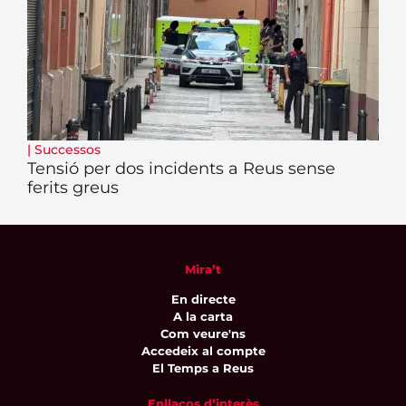
|
Successos
Tensió per dos incidents a Reus sense
ferits greus
Mira’t
En directe
A la carta
Com veure'ns
Accedeix al compte
El Temps a Reus
Enllaços d’interès