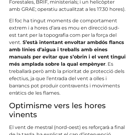
Forestales, BRIF, ministerials; i un helicòpter
amb GRAE; operatiu actualitzat a les 17.30 hores).
El foc ha tingut moments de comportament
extrem i a hores d’ara es mou en direcció sud-
est tant per la topografia com per la força del
vent.
S’està intentant envoltar ambdós flancs
amb línies d’aigua i treballs amb eines
manuals per evitar que s’obrin i el vent tingui
més amplada sobre la qual empènyer
. Es
treballarà però amb la prioritat de protecció dels
efectius, ja que l’entrada del vent a olles i
barrancs pot produir contravents i moviments
erràtics de les flames.
Optimisme vers les hores
vinents
El vent de mestral (nord-oest) es reforçarà a final
de la tarda, ha explicat el cap d’intervenció,