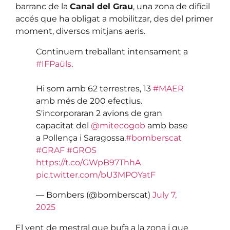
barranc de la
Canal del Grau
, una zona de difícil
accés que ha obligat a mobilitzar, des del primer
moment, diversos mitjans aeris.
Continuem treballant intensament a
#IFPaüls
.
Hi som amb 62 terrestres, 13
#MAER
amb més de 200 efectius.
S'incorporaran 2 avions de gran
capacitat del
@mitecogob
amb base
a Pollença i Saragossa.
#bomberscat
#GRAF
#GROS
https://t.co/GWpB97ThhA
pic.twitter.com/bU3MPOYatF
— Bombers (@bomberscat)
July 7,
2025
El vent de mestral que bufa a la zona i que