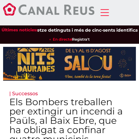
Últimes notícies:
Setze detinguts i més de cinc-sents identificats en
En directe
Registra't
|
Successos
Els Bombers treballen
per extingir un incendi a
Paüls, al Baix Ebre, que
ha obligat a confinar