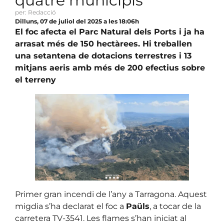
quatre municipis
per: Redacció
Dilluns, 07 de juliol del 2025 a les 18:06h
El foc afecta el Parc Natural dels Ports i ja ha
arrasat més de 150 hectàrees. Hi treballen
una setantena de dotacions terrestres i 13
mitjans aeris amb més de 200 efectius sobre
el terreny
Primer gran incendi de l’any a Tarragona. Aquest
migdia s’ha declarat el foc a
Paüls
, a tocar de la
carretera TV-3541. Les flames s’han iniciat al