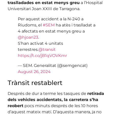
traslladades en estat menys greu
a l’Hospital
Universitari Joan XXIII de Tarragona.
Per aquest accident a la N-240 a
Riudoms, el
#SEM
ha atès i traslladat a
4 afectats en estat menys greu a
@hjoan23
.
S’han activat 4 unitats
terrestres.
@transit
https://t.co/jB1qVOVKmr
— SEM. Generalitat (@semgencat)
August 26, 2024
Trànsit restablert
Després de dur a terme les tasques de
retirada
dels vehicles accidentats, la carretera s’ha
reobert
pocs minuts després de les 10 hores
d’aquest mateix matí. D’aquesta manera, ja no