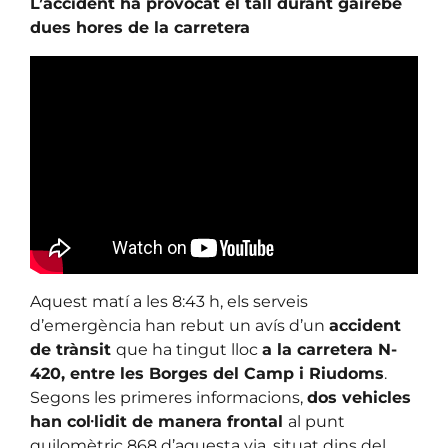
L’accident ha provocat el tall durant gairebé
dues hores de la carretera
Aquest matí a les 8:43 h, els serveis
d’emergència han rebut un avís d’un
accident
de trànsit
que ha tingut lloc
a la carretera N-
420, entre les Borges del Camp i Riudoms
.
Segons les primeres informacions,
dos vehicles
han col·lidit de manera frontal
al punt
quilomètric 868 d’aquesta via, situat dins del