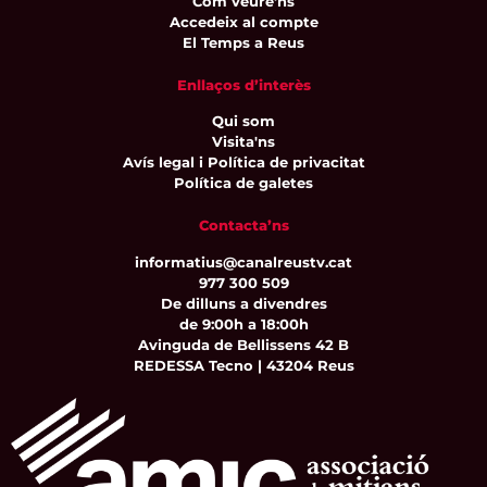
Com veure'ns
Accedeix al compte
El Temps a Reus
Enllaços d’interès
Qui som
Visita'ns
Avís legal i Política de privacitat
Política de galetes
Contacta’ns
informatius@canalreustv.cat
977 300 509
De dilluns a divendres
de 9:00h a 18:00h
Avinguda de Bellissens 42 B
REDESSA Tecno | 43204 Reus