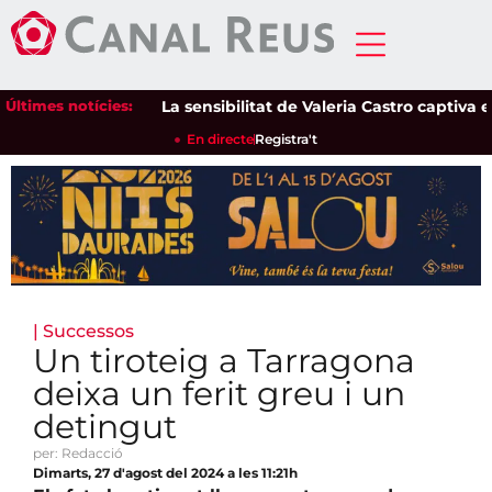
Últimes notícies:
La sensibilitat de Valeria Castro captiva el pú
En directe
Registra't
|
Successos
Un tiroteig a Tarragona
deixa un ferit greu i un
detingut
per: Redacció
Dimarts, 27 d'agost del 2024 a les 11:21h