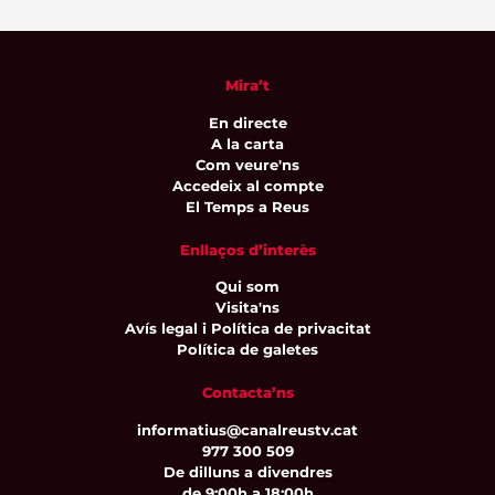
Mira’t
En directe
A la carta
Com veure'ns
Accedeix al compte
El Temps a Reus
Enllaços d’interès
Qui som
Visita'ns
Avís legal i Política de privacitat
Política de galetes
Contacta’ns
informatius@canalreustv.cat
977 300 509
De dilluns a divendres
de 9:00h a 18:00h