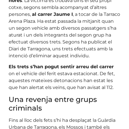
hores
. La víctima es trobava dins el seu propi
cotxe, segons sembla acompanyat d’altres
persones,
al carrer Jaume I
, a tocar de la Tarraco
Arena Plaza. Ha estat passada la mitjanit quan
un segon vehicle amb diversos passatgers s’ha
aturat i un dels integrants del segon grup ha
efectuat diversos trets. Segons ha publicat el
Diari de Tarragona, uns trets efectuats amb la
intenció d’eliminar aquest individu.
Els trets s’han pogut sentir arreu del carrer
on el vehicle del ferit estava estacionat. De fet,
aquestes mateixes detonacions han estat les
que han alertat els veïns, que han avisat al 112.
Una revenja entre grups
criminals
Fins al lloc dels fets s’hi ha desplaçat la Guàrdia
Urbana de Tarragona, els Mossos i també els