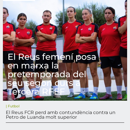
El Reus femení posa
en marxa la
pretemporada del
seu segon curs a
Tercera RFEF
|
Futbol
El Reus FCR perd amb contundència contra un
Petro de Luanda molt superior