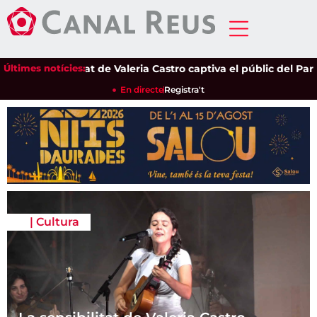
nsibilitat de Valeria Castro captiva el públic del Parc del Pina
Últimes notícies:
En directe
Registra't
|
Cultura