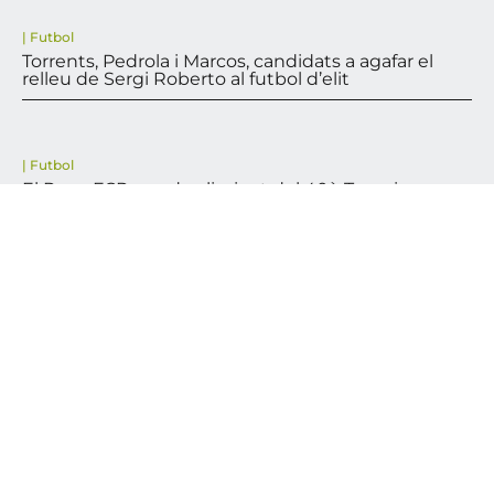
|
Futbol
Torrents, Pedrola i Marcos, candidats a agafar el
relleu de Sergi Roberto al futbol d’elit
|
Futbol
El Reus FCR queda eliminat del 40è Torneig
d’Històrics
VEURE MÉS