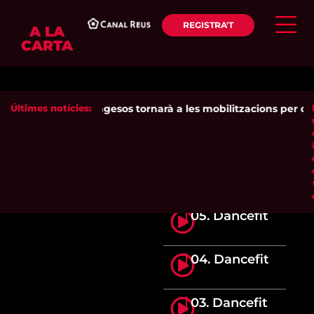
REGISTRA'T
A LA
CARTA
Últimes notícies:
Unió de Pagesos tornarà a les mobilitzacions per defen
05. Dancefit
04. Dancefit
03. Dancefit