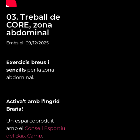
03. Treball de
CORE, zona
abdominal
Emès el: 09/12/2025
Exercicis breus i
senzills
per la zona
abdominal.
Activa’t amb l’Íngrid
Braña!
Un espai coproduït
amb el
Consell Esportiu
del Baix Camp
.