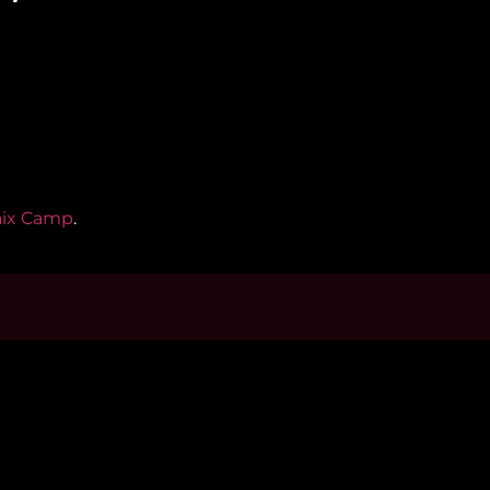
Baix Camp
.
s d’interès
Contacta’ns
m
informatius@canalreustv.cat
ns
977 300 509
al i Política de privacitat
De dilluns a divendres
a de galetes
de 9:00h a 18:00h