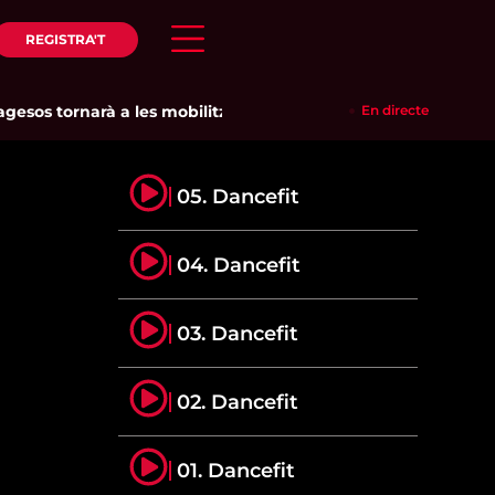
REGISTRA'T
os tornarà a les mobilitzacions per defensar els cultius de la 
En directe
05. Dancefit
04. Dancefit
03. Dancefit
02. Dancefit
01. Dancefit