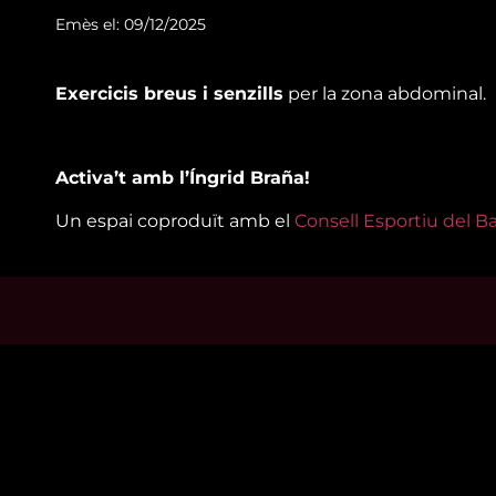
Emès el: 09/12/2025
Exercicis breus i senzills
per la zona abdominal.
Activa’t amb l’Íngrid Braña!
Un espai coproduït amb el
Consell Esportiu del 
Mira’t
Enllaço
En directe
Qui so
A la carta
Visita'
Com veure'ns
Avís leg
Accedeix al compte
Polític