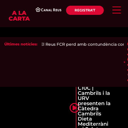
REGISTRA'T
A LA
CARTA
cendia el Pinaret
Últimes notícies:
|
El Reus FCR perd amb contundència contra 
C10C |
Cambrils i la
URV
presenten la
Càtedra
Cambrils
Dieta
Mediterràni