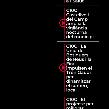
a i Salut
C10C |
Castellvell
del Camp
amplia la
vigilància
nocturna
del municipi
C10C | La
Unió de
Botiguers
de Reus i la
Fira
impulsen el
Tren Gaudí
per
dinamitzar
el comerç
local
C10C | El
projecte per
millorar