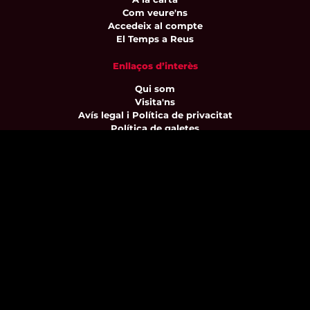
Com veure'ns
Accedeix al compte
El Temps a Reus
Enllaços d’interès
Qui som
Visita'ns
Avís legal i Política de privacitat
Política de galetes
Contacta’ns
informatius@canalreustv.cat
977 300 509
De dilluns a divendres
de 9:00h a 18:00h
Avinguda de Bellissens 42 B
REDESSA Tecno | 43204 Reus