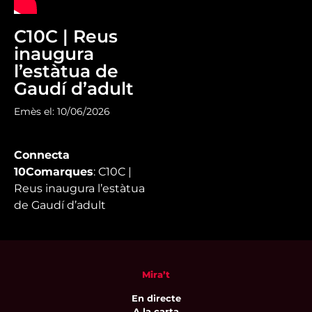
C10C | Reus
inaugura
l’estàtua de
Gaudí d’adult
Emès el: 10/06/2026
Connecta
10Comarques
: C10C |
Reus inaugura l’estàtua
de Gaudí d’adult
Mira’t
En directe
A la carta