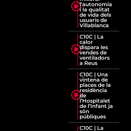
l’autonomia
i la qualitat
de vida dels
usuaris de
Villablanca
C10C | La
calor
dispara les
vendes de
ventiladors
a Reus
C10C | Una
vintena de
places de la
residència
de
l’Hospitalet
de l’Infant ja
són
públiques
C10C | La