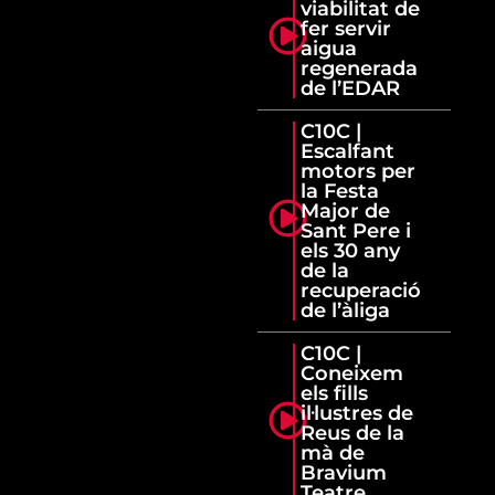
viabilitat de
fer servir
aigua
regenerada
de l’EDAR
C10C |
Escalfant
motors per
la Festa
Major de
Sant Pere i
els 30 any
de la
recuperació
de l’àliga
C10C |
Coneixem
els fills
il·lustres de
Reus de la
mà de
Bravium
Teatre