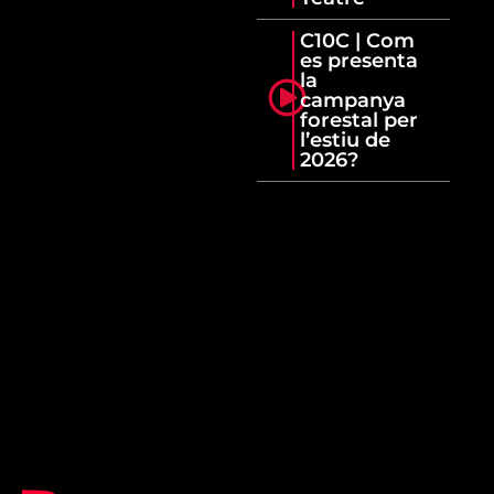
C10C | Com
es presenta
la
campanya
forestal per
l’estiu de
2026?