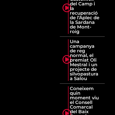
del Camp i
la
recuperació
de l’Aplec de
la Sardana
de Mont-
roig
Una
campanya
de reg
normal, el
premiat Oli
Mestral i un
projecte de
silvopastura
a Salou
Coneixem
quin
moment viu
el Consell
Comarcal
del Baix