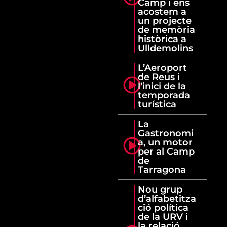
Camp i ens
acostem a
un projecte
de memòria
històrica a
Ulldemolins
L’Aeroport
de Reus i
l’inici de la
temporada
turística
La
Gastronomi
a, un motor
per al Camp
de
Tarragona
Nou grup
d’alfabetitza
ció política
de la URV i
la relació