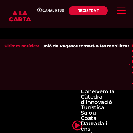
REGISTRA'T
A LA
CARTA
Últimes notícies:
Unió de Pagesos tornarà a les mobilitzacions
Coneixem la
Càtedra
d’Innovació
Turística
Salou –
Costa
Daurada i
ens