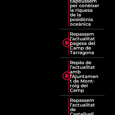
capbussem
per conèixer
la riquesa
de la
posidònia
oceànica
Repassem
l’actualitat
pagesa del
Camp de
Tarragona
Repàs de
l’actualitat
amb
l’Ajuntamen
t de Mont-
roig del
Camp
Repassem
l’actualitat
de
Castellvell