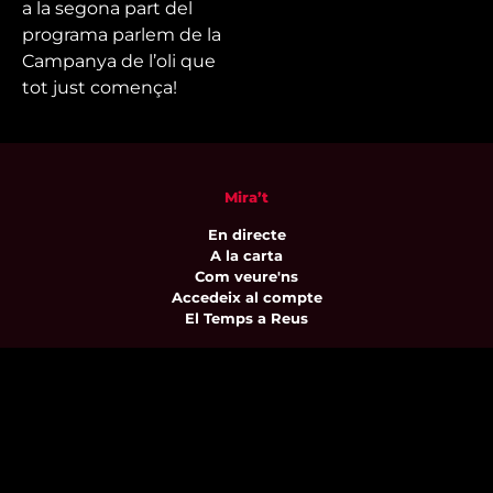
a la segona part del
programa parlem de la
Campanya de l’oli que
tot just comença!
Mira’t
En directe
A la carta
Com veure'ns
Accedeix al compte
El Temps a Reus
Enllaços d’interès
Qui som
Visita'ns
Avís legal i Política de privacitat
Política de galetes