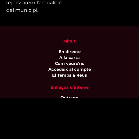
repassarem l’actualitat
del municipi.
Mira’t
En directe
A la carta
Com veure'ns
Accedeix al compte
El Temps a Reus
Enllaços d’interès
Qui som
Visita'ns
Avís legal i Política de privacitat
Política de galetes
Contacta’ns
informatius@canalreustv.cat