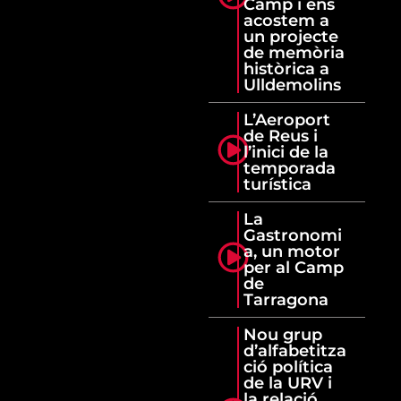
Camp i ens
acostem a
un projecte
de memòria
històrica a
Ulldemolins
L’Aeroport
de Reus i
l’inici de la
temporada
turística
La
Gastronomi
a, un motor
per al Camp
de
Tarragona
Nou grup
d’alfabetitza
ció política
de la URV i
la relació