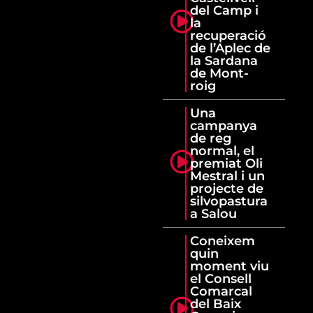
del Camp i
la
recuperació
de l’Aplec de
la Sardana
de Mont-
roig
Una
campanya
de reg
normal, el
premiat Oli
Mestral i un
projecte de
silvopastura
a Salou
Coneixem
quin
moment viu
el Consell
Comarcal
del Baix