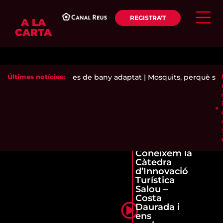
REGISTRA'T
A LA
CARTA
ja té a punt les zones de bany adaptat
Últimes notícies:
|
Mosquits, perquè són t
Coneixem la
Càtedra
d’Innovació
Turística
Salou –
Costa
Daurada i
ens