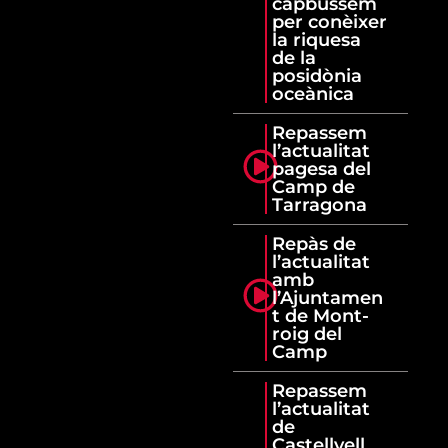
capbussem
per conèixer
la riquesa
de la
posidònia
oceànica
Repassem
l’actualitat
pagesa del
Camp de
Tarragona
Repàs de
l’actualitat
amb
l’Ajuntamen
t de Mont-
roig del
Camp
Repassem
l’actualitat
de
Castellvell