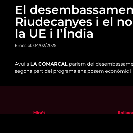
El desembassament
Riudecanyes i el n
la UE i l’Índia
Emès el: 04/02/2025
Avui a
LA COMARCAL
parlem del desembassament 
segona part del programa ens posem econòmic i par
Mira’t
Enllaço
En directe
Qui so
A la carta
Visita'