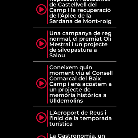
de Castellvell del
Camp i la recuperació
de l’Aplec de la
Sardana de Mont-roig
Una campanya de reg
normal, el premiat Oli
Mestral i un projecte
de silvopastura a
Salou
Coneixem quin
moment viu el Consell
Comarcal del Baix
Camp i ens acostem a
un projecte de
memòria històrica a
Ulldemolins
L’Aeroport de Reus i
l’inici de la temporada
turística
La Gastronomia, un