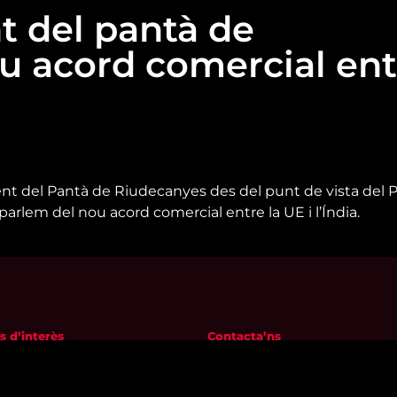
 del pantà de
ou acord comercial ent
del Pantà de Riudecanyes des del punt de vista del Pri
lem del nou acord comercial entre la UE i l’Índia.
s d’interès
Contacta’ns
m
informatius@canalreustv.cat
ns
977 300 509