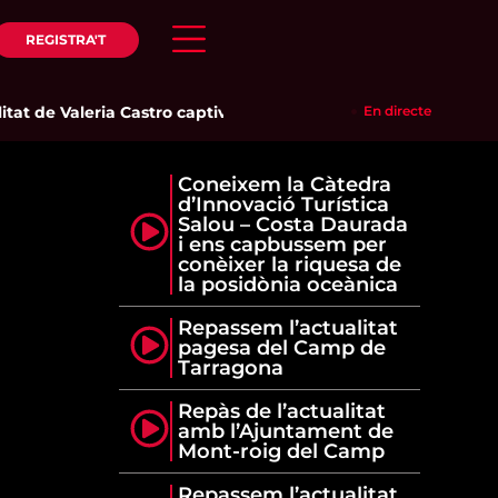
REGISTRA'T
at de Valeria Castro captiva el públic del Parc del Pinaret
En directe
|
La 
Coneixem la Càtedra
d’Innovació Turística
Salou – Costa Daurada
i ens capbussem per
conèixer la riquesa de
la posidònia oceànica
Repassem l’actualitat
pagesa del Camp de
Tarragona
Repàs de l’actualitat
amb l’Ajuntament de
Mont-roig del Camp
Repassem l’actualitat