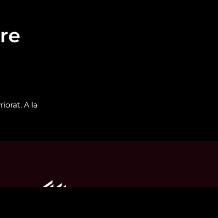
re
orat. A la