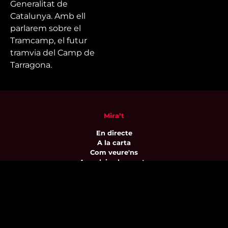
Generalitat de
Catalunya. Amb ell
parlarem sobre el
Tramcamp, el futur
tramvia del Camp de
Tarragona.
Mira’t
En directe
A la carta
Com veure'ns
Accedeix al compte
El Temps a Reus
Enllaços d’interès
Qui som
Visita'ns
Avís legal i Política de privacitat