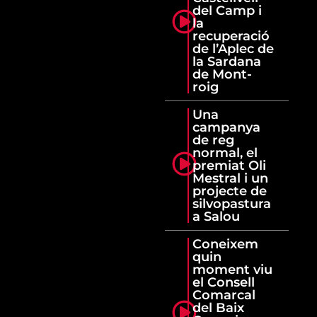
del Camp i
la
recuperació
de l’Aplec de
la Sardana
de Mont-
roig
Una
campanya
de reg
normal, el
premiat Oli
Mestral i un
projecte de
silvopastura
a Salou
Coneixem
quin
moment viu
el Consell
Comarcal
del Baix