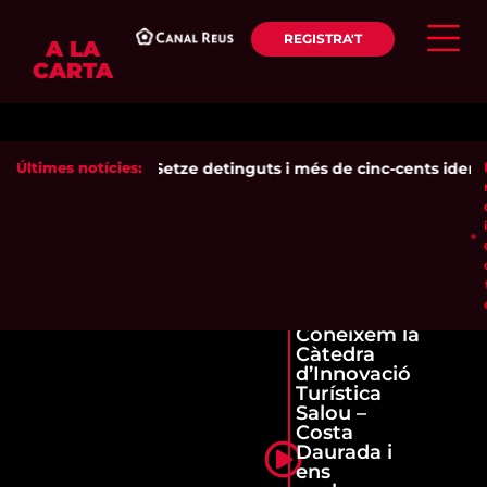
REGISTRA'T
A LA
CARTA
Últimes notícies:
Setze detinguts i més de cinc-cents identifi
Coneixem la
Càtedra
d’Innovació
Turística
Salou –
Costa
Daurada i
ens