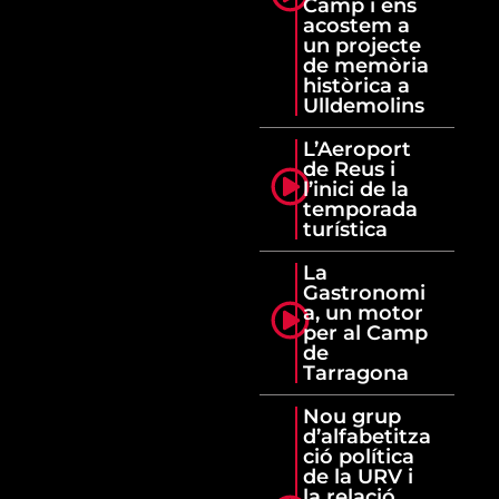
Camp i ens
acostem a
un projecte
de memòria
històrica a
Ulldemolins
L’Aeroport
de Reus i
l’inici de la
temporada
turística
La
Gastronomi
a, un motor
per al Camp
de
Tarragona
Nou grup
d’alfabetitza
ció política
de la URV i
la relació