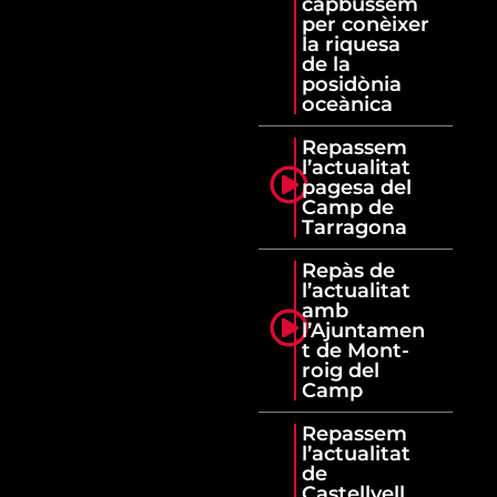
capbussem
per conèixer
la riquesa
de la
posidònia
oceànica
Repassem
l’actualitat
pagesa del
Camp de
Tarragona
Repàs de
l’actualitat
amb
l’Ajuntamen
t de Mont-
roig del
Camp
Repassem
l’actualitat
de
Castellvell