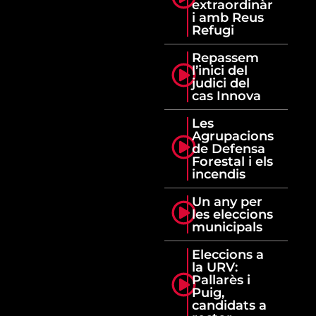
extraordinàr
i amb Reus
Refugi
Repassem
l’inici del
judici del
cas Innova
Les
Agrupacions
de Defensa
Forestal i els
incendis
Un any per
les eleccions
municipals
Eleccions a
la URV:
Pallarès i
Puig,
candidats a