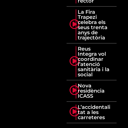
rector
La Fira
Trapezi
celebra els
seus trenta
anys de
trajectòria
Reus
Integra vol
coordinar
l’atenció
sanitària i la
social
Nova
residència
ICASS
L’accidentali
tat a les
carreteres