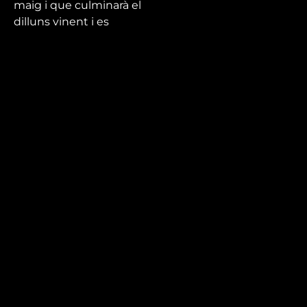
maig i que culminarà el
dilluns vinent i es
coneixerà el candidat
electe el 3 de juny.
Mira’t
En directe
A la carta
Com veure'ns
Accedeix al compte
El Temps a Reus
Enllaços d’interès
Qui som
Visita'ns
Avís legal i Política de privacitat
Política de galetes