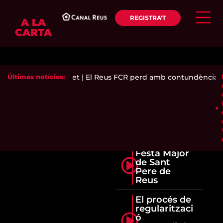
REGISTRA'T
A LA
CARTA
 i incendia el Pinaret
Últimes notícies:
|
El Reus FCR perd amb contundència co
Festa Major
de Sant
Pere de
Reus
El procés de
regularitzaci
ó