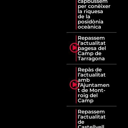
capbussem
per conèixer
la riquesa
de la
posidònia
oceànica
Repassem
l’actualitat
pagesa del
Camp de
Tarragona
Repàs de
l’actualitat
amb
l’Ajuntamen
t de Mont-
roig del
Camp
Repassem
l’actualitat
de
Castellvell