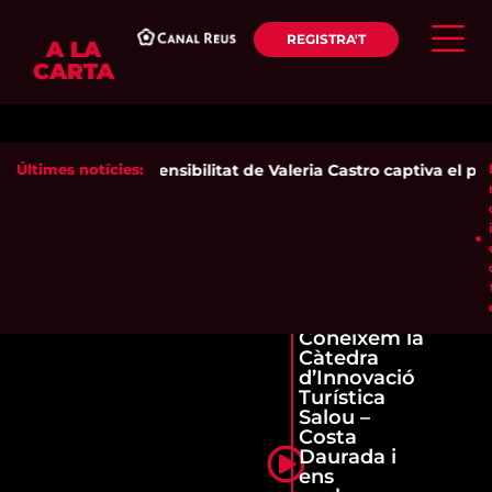
REGISTRA'T
A LA
CARTA
Últimes notícies:
La sensibilitat de Valeria Castro captiva el públ
Coneixem la
Càtedra
d’Innovació
Turística
Salou –
Costa
Daurada i
ens