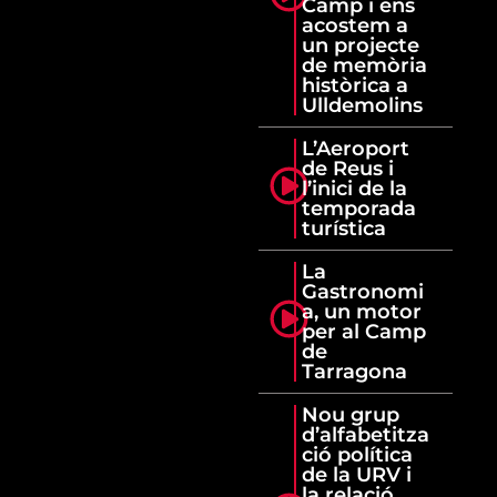
Camp i ens
acostem a
un projecte
de memòria
històrica a
Ulldemolins
L’Aeroport
de Reus i
l’inici de la
temporada
turística
La
Gastronomi
a, un motor
per al Camp
de
Tarragona
Nou grup
d’alfabetitza
ció política
de la URV i
la relació