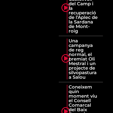
del Camp i
la
recuperació
de l’Aplec de
la Sardana
de Mont-
roig
Una
campanya
de reg
normal, el
premiat Oli
Mestral i un
projecte de
silvopastura
a Salou
Coneixem
quin
moment viu
el Consell
Comarcal
del Baix