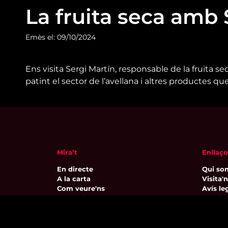
La fruita seca amb 
Emès el: 09/10/2024
Ens visita Sergi Martín, responsable de la fruita 
patint el sector de l’avellana i altres productes q
Mira’t
Enllaço
En directe
Qui so
A la carta
Visita'
Com veure'ns
Avís leg
Accedeix al compte
Polític
El Temps a Reus