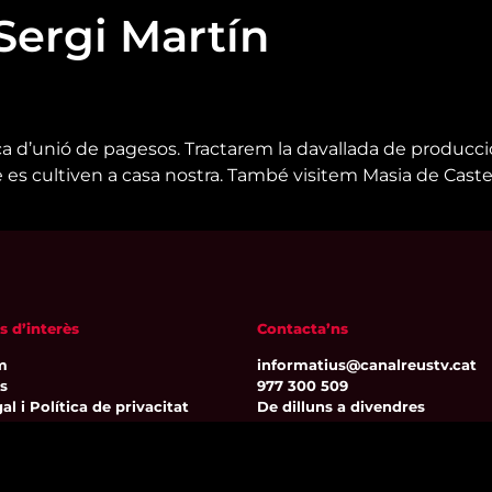
Sergi Martín
seca d’unió de pagesos. Tractarem la davallada de producc
ue es cultiven a casa nostra. També visitem Masia de Castel
s d’interès
Contacta’ns
m
informatius@canalreustv.cat
ns
977 300 509
al i Política de privacitat
De dilluns a divendres
a de galetes
de 9:00h a 18:00h
Avinguda de Bellissens 42 B
REDESSA Tecno | 43204 Reus