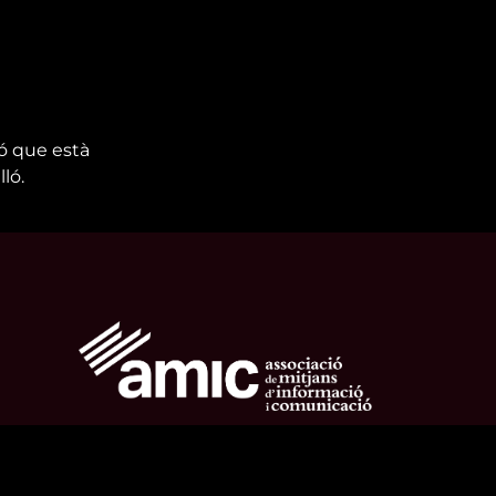
ió que està
ló.