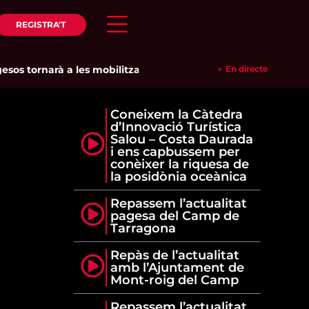
REGISTRA'T
s tornarà a les mobilitzacions per defensar els cultius de la g
En directe
Coneixem la Càtedra
d’Innovació Turística
Salou – Costa Daurada
i ens capbussem per
conèixer la riquesa de
la posidònia oceànica
Repassem l’actualitat
pagesa del Camp de
Tarragona
Repàs de l’actualitat
amb l’Ajuntament de
Mont-roig del Camp
Repassem l’actualitat