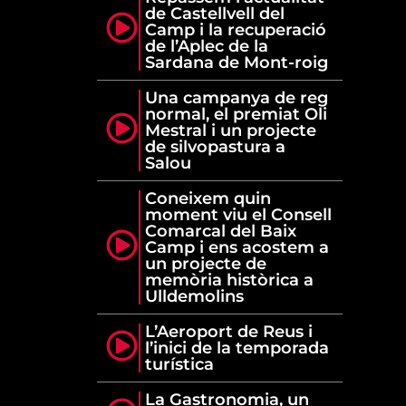
de Castellvell del
Camp i la recuperació
de l’Aplec de la
Sardana de Mont-roig
Una campanya de reg
normal, el premiat Oli
Mestral i un projecte
de silvopastura a
Salou
Coneixem quin
moment viu el Consell
Comarcal del Baix
Camp i ens acostem a
un projecte de
memòria històrica a
Ulldemolins
L’Aeroport de Reus i
l’inici de la temporada
turística
La Gastronomia, un