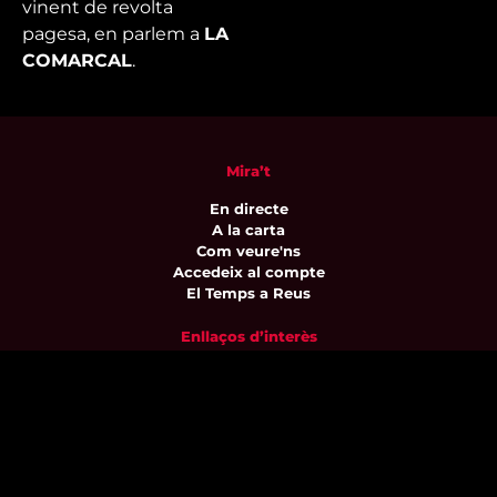
vinent de revolta
pagesa, en parlem a
LA
COMARCAL
.
Mira’t
En directe
A la carta
Com veure'ns
Accedeix al compte
El Temps a Reus
Enllaços d’interès
Qui som
Visita'ns
Avís legal i Política de privacitat
Política de galetes
Contacta’ns