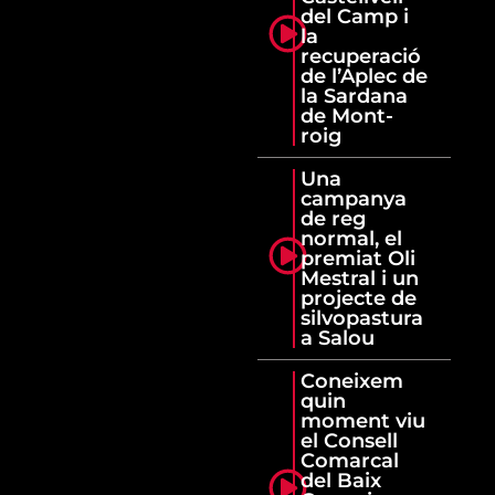
del Camp i
la
recuperació
de l’Aplec de
la Sardana
de Mont-
roig
Una
campanya
de reg
normal, el
premiat Oli
Mestral i un
projecte de
silvopastura
a Salou
Coneixem
quin
moment viu
el Consell
Comarcal
del Baix