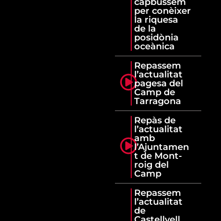
capbussem
per conèixer
la riquesa
de la
posidònia
oceànica
Repassem
l’actualitat
pagesa del
Camp de
Tarragona
Repàs de
l’actualitat
amb
l’Ajuntamen
t de Mont-
roig del
Camp
Repassem
l’actualitat
de
Castellvell