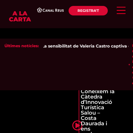
REGISTRA'T
A LA
CARTA
Últimes notícies:
La sensibilitat de Valeria Castro captiva el 
Coneixem la
Càtedra
d’Innovació
Turística
Salou –
Costa
Daurada i
ens