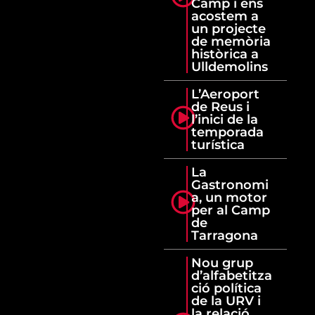
Camp i ens
acostem a
un projecte
de memòria
històrica a
Ulldemolins
L’Aeroport
de Reus i
l’inici de la
temporada
turística
La
Gastronomi
a, un motor
per al Camp
de
Tarragona
Nou grup
d’alfabetitza
ció política
de la URV i
la relació