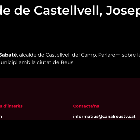
e de Castellvell, Jose
Sabaté
, alcalde de Castellvell del Camp. Parlarem sobre l
unicipi amb la ciutat de Reus.
s d’interès
Contacta’ns
m
informatius@canalreustv.cat
ns
977 300 509
al i Política de privacitat
De dilluns a divendres
a de galetes
de 9:00h a 18:00h