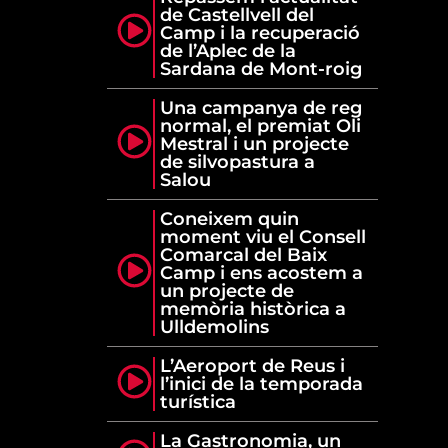
de Castellvell del
Camp i la recuperació
de l’Aplec de la
Sardana de Mont-roig
Una campanya de reg
normal, el premiat Oli
Mestral i un projecte
de silvopastura a
Salou
Coneixem quin
moment viu el Consell
Comarcal del Baix
Camp i ens acostem a
un projecte de
memòria històrica a
Ulldemolins
L’Aeroport de Reus i
l’inici de la temporada
turística
La Gastronomia, un