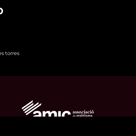
p
es torres