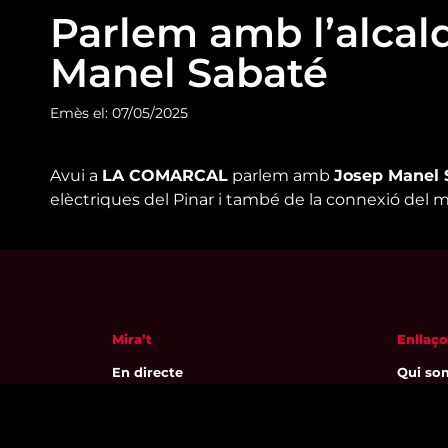
Parlem amb l’alcald
Manel Sabaté
Emès el: 07/05/2025
Avui a
LA COMARCAL
parlem amb
Josep Manel 
elèctriques del Pinar i també de la connexió del m
Mira’t
Enllaço
En directe
Qui so
A la carta
Visita'
Com veure'ns
Avís leg
Accedeix al compte
Polític