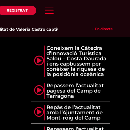
REGISTRA'T
at de Valeria Castro captiva el públic del Parc del Pinaret
En directe
|
Cam
Coneixem la Càtedra
d’Innovació Turística
Salou – Costa Daurada
i ens capbussem per
conèixer la riquesa de
la posidònia oceànica
Repassem l’actualitat
pagesa del Camp de
Tarragona
Repàs de l’actualitat
amb l’Ajuntament de
Mont-roig del Camp
Repassem l’actualitat