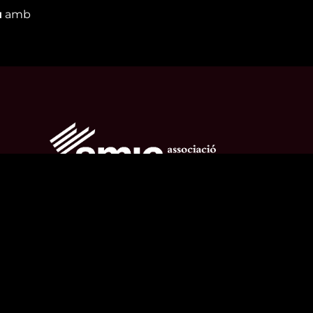
u
amb