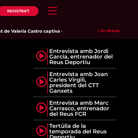
REGISTRA'T
 de Valeria Castro captiva el públic del Parc del Pinaret
En directe
|
Cambr
Entrevista amb Jordi
Garcia, entrenador del
Reus Deportiu
Entrevista amb Joan
Carles Virgili,
president del CTT
Ganxets
Entrevista amb Marc
Carrasco, entrenador
del Reus FCR
Tertúlia de la
temporada del Reus
Deportiu