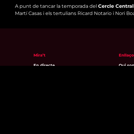
A punt de tancar la temporada del
Cercle Central
Martí Casas i els tertulians Ricard Notario i Nori B
Mira’t
Enllaço
En directe
Qui so
A la carta
Visita'
Com veure'ns
Avís leg
Accedeix al compte
Polític
El Temps a Reus