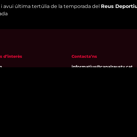
i avui última tertúlia de la temporada del
Reus Deporti
oada
s d’interès
Contacta’ns
m
informatius@canalreustv.cat
ns
977 300 509
al i Política de privacitat
De dilluns a divendres
a de galetes
de 9:00h a 18:00h
Avinguda de Bellissens 42 B
REDESSA Tecno | 43204 Reus
Segueix-nos