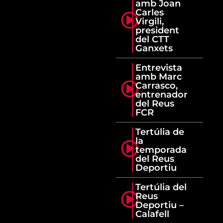
amb Joan
Carles
Virgili,
president
del CTT
Ganxets
Entrevista
amb Marc
Carrasco,
entrenador
del Reus
FCR
Tertúlia de
la
temporada
del Reus
Deportiu
Tertúlia del
Reus
Deportiu –
Calafell