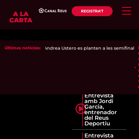
REGISTRA'T
A LA
CARTA
enca Ari Sánchez i Andrea Ustero es planten a les semifinals d
Últimes notícies:
Entrevista
amb Jordi
Garcia,
entrenador
del Reus
Deportiu
Entrevista