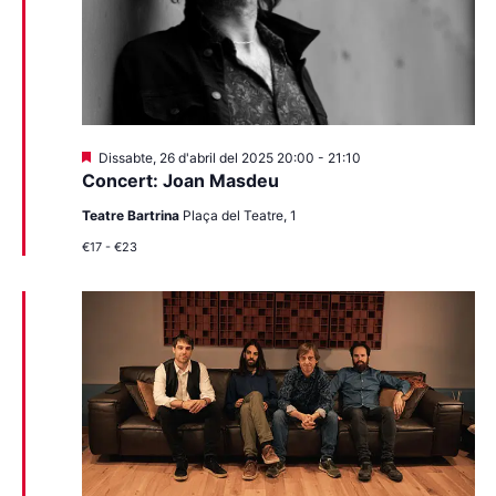
Destacats
Dissabte, 26 d'abril del 2025 20:00
-
21:10
Concert: Joan Masdeu
Teatre Bartrina
Plaça del Teatre, 1
€17 - €23