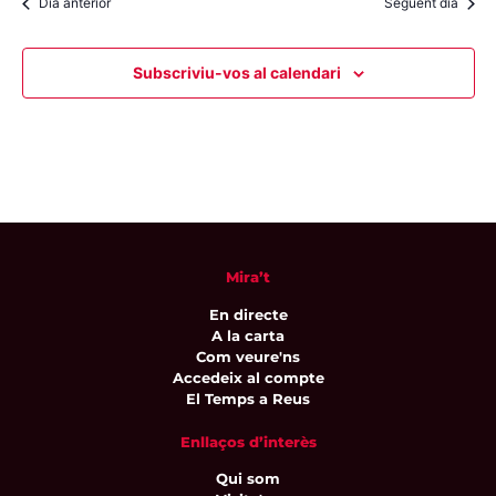
Dia anterior
Següent dia
Subscriviu-vos al calendari
Mira’t
En directe
A la carta
Com veure'ns
Accedeix al compte
El Temps a Reus
Enllaços d’interès
Qui som