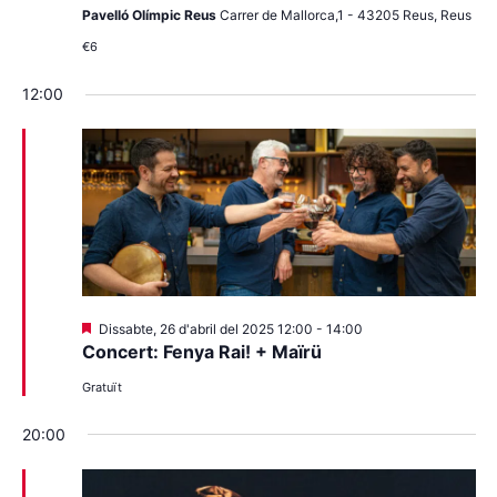
Pavelló Olímpic Reus
Carrer de Mallorca,1 - 43205 Reus, Reus
€6
12:00
Destacats
Dissabte, 26 d'abril del 2025 12:00
-
14:00
Concert: Fenya Rai! + Maïrü
Gratuït
20:00