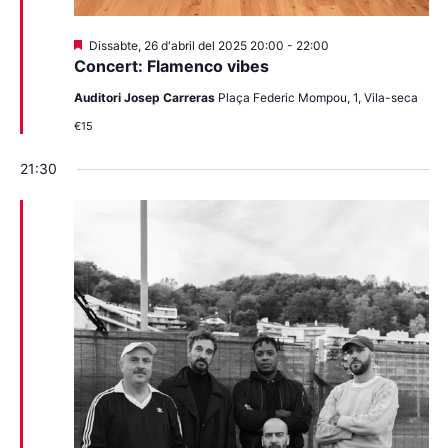
Destacats
Dissabte, 26 d'abril del 2025 20:00
-
22:00
Concert: Flamenco vibes
Auditori Josep Carreras
Plaça Federic Mompou, 1, Vila-seca
€15
21:30