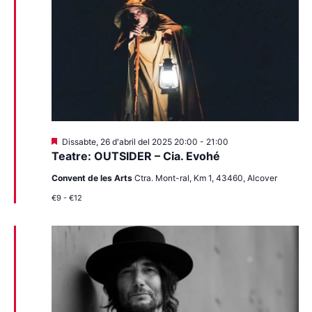
Destacats
Dissabte, 26 d'abril del 2025 20:00
-
21:00
Teatre: OUTSIDER – Cia. Evohé
Convent de les Arts
Ctra. Mont-ral, Km 1, 43460, Alcover
€9 - €12