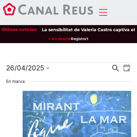
Últimes notícies:
La sensibilitat de Valeria Castro captiva el públ
En directe
Registra't
Nave
Na
26/04/2025
Cerca
Dia
Selecciona
de
visua
una
En marxa
data.
vi
i
Es
cerca
d'Esd