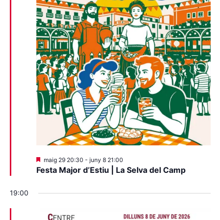
Destacats
maig 29 20:30
-
juny 8 21:00
Festa Major d’Estiu | La Selva del Camp
19:00