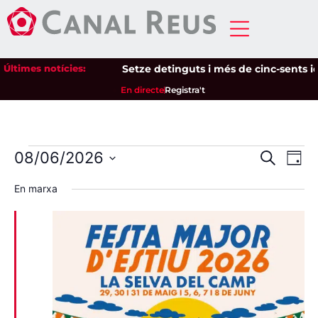
Últimes notícies:
Setze detinguts i més de cinc-sents iden
En directe
Registra't
Nave
Na
08/06/2026
Cerca
Dia
Selecciona
de
visua
una
En marxa
data.
vi
i
Es
cerca
d'Esd