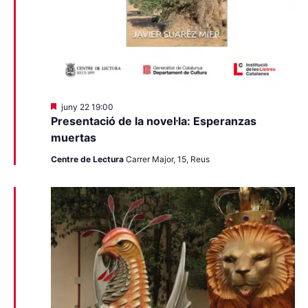
Destacats
juny 22 19:00
Presentació de la novel·la: Esperanzas
muertas
Centre de Lectura
Carrer Major, 15, Reus