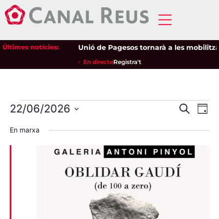
Últimes notícies:
Unió de Pagesos tornarà a les mobilitzacio
En directe
Registra't
Nave
Na
22/06/2026
Cerca
Dia
Selecciona
de
visua
una
En marxa
data.
vi
i
Es
cerca
d'Esd