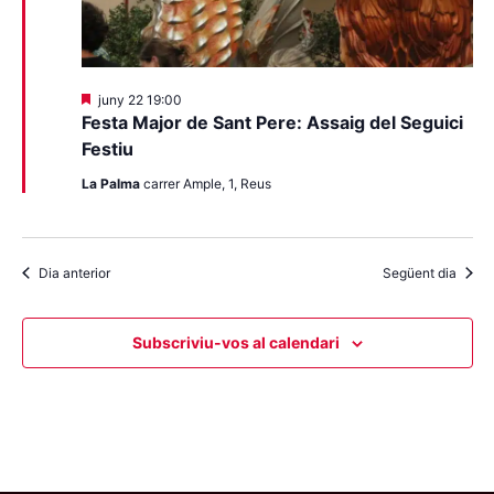
Destacats
juny 22 19:00
Festa Major de Sant Pere: Assaig del Seguici
Festiu
La Palma
carrer Ample, 1, Reus
Dia anterior
Següent dia
Subscriviu-vos al calendari