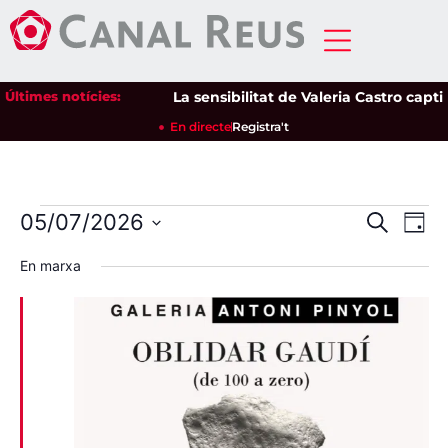
Últimes notícies:
La sensibilitat de Valeria Castro captiv
En directe
Registra't
Nave
Na
05/07/2026
Cerca
Dia
Selecciona
de
visua
una
En marxa
data.
vi
i
Es
cerca
d'Esd