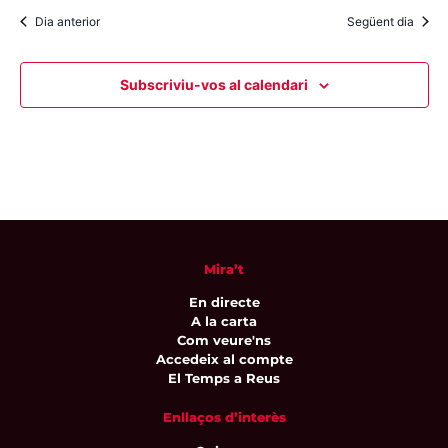
Dia anterior
Següent dia
Subscriviu-vos al calendari
Mira’t
En directe
A la carta
Com veure'ns
Accedeix al compte
El Temps a Reus
Enllaços d’interès