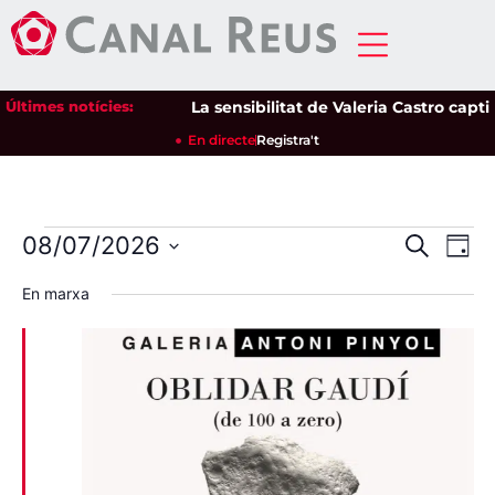
Últimes notícies:
La sensibilitat de Valeria Castro captiv
En directe
Registra't
Nave
Na
08/07/2026
Cerca
Dia
Selecciona
de
visua
una
En marxa
data.
vi
i
Es
cerca
d'Esd