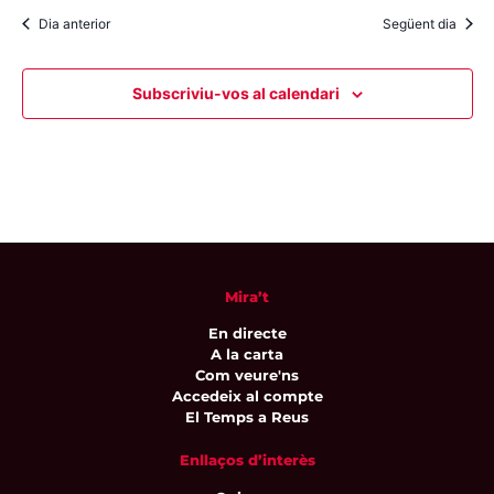
Dia anterior
Següent dia
Subscriviu-vos al calendari
Mira’t
En directe
A la carta
Com veure'ns
Accedeix al compte
El Temps a Reus
Enllaços d’interès