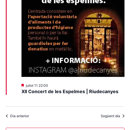
Destacats
juliol 11 22:00
XII Concert de les Espelmes | Riudecanyes
Dia anterior
Següent dia