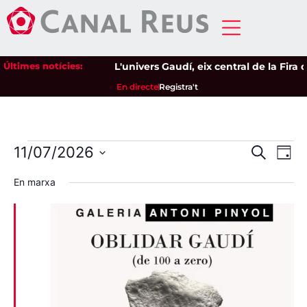
Últimes notícies:
L'univers Gaudí, eix central de la Fira d
En directe
Registra't
Nave
Na
11/07/2026
Cerca
Dia
Selecciona
de
visua
una
En marxa
data.
vi
i
Es
cerca
d'Esd