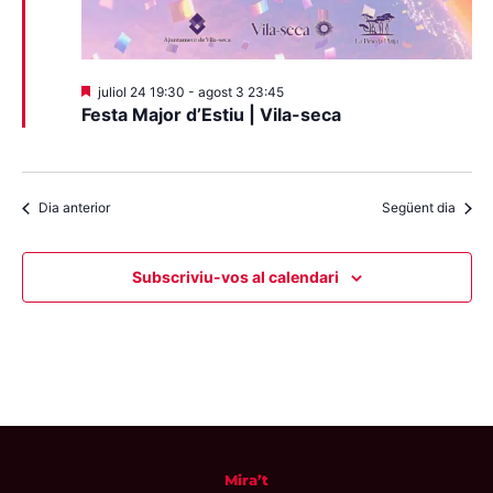
Destacats
juliol 24 19:30
-
agost 3 23:45
Festa Major d’Estiu | Vila-seca
Dia anterior
Següent dia
Subscriviu-vos al calendari
Mira’t