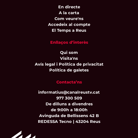
En directe
A la carta
Com veure'ns
Accedeix al compte
El Temps a Reus
Enllaços d’interès
Qui som
Visita'ns
Avís legal i Política de privacitat
Política de galetes
Contacta’ns
informatius@canalreustv.cat
977 300 509
De dilluns a divendres
de 9:00h a 18:00h
Avinguda de Bellissens 42 B
REDESSA Tecno | 43204 Reus