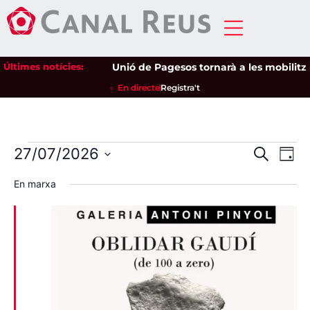
Últimes notícies:
Unió de Pagesos tornarà a les mobilitzacio
En directe
Registra't
Nave
Na
27/07/2026
Cerca
Dia
Selecciona
de
visua
una
En marxa
data.
vi
i
Es
cerca
d'Esd