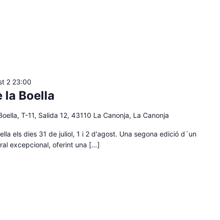
st 2 23:00
e la Boella
oella, T-11, Salida 12, 43110 La Canonja, La Canonja
ella els dies 31 de juliol, 1 i 2 d'agost. Una segona edició d´un
ral excepcional, oferint una […]