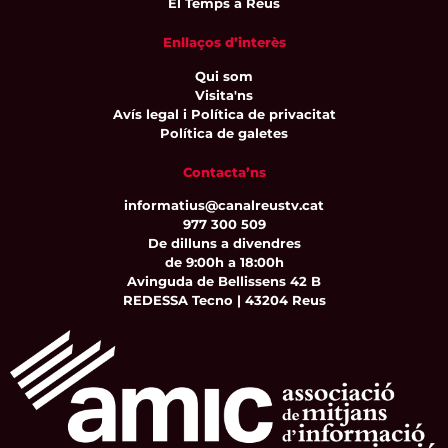
El Temps a Reus
Enllaços d’interès
Qui som
Visita'ns
Avís legal i Política de privacitat
Política de galetes
Contacta’ns
informatius@canalreustv.cat
977 300 509
De dilluns a divendres
de 9:00h a 18:00h
Avinguda de Bellissens 42 B
REDESSA Tecno | 43204 Reus