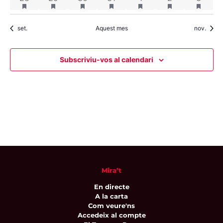
set.
Aquest mes
nov.
Subscriviu-vos al calendari
Mira’t
En directe
A la carta
Com veure'ns
Accedeix al compte