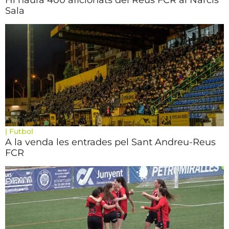
Hi haurà 400 aficionats del Reus FCR al Narcís
Sala
|
Futbol
A la venda les entrades pel Sant Andreu-Reus
FCR