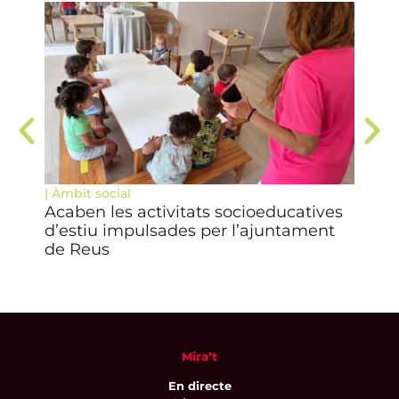
|
Àmbit social
|
Fu
Acaben les activitats socioeducatives
El 
d’estiu impulsades per l’ajuntament
pre
de Reus
Ter
Mira’t
En directe