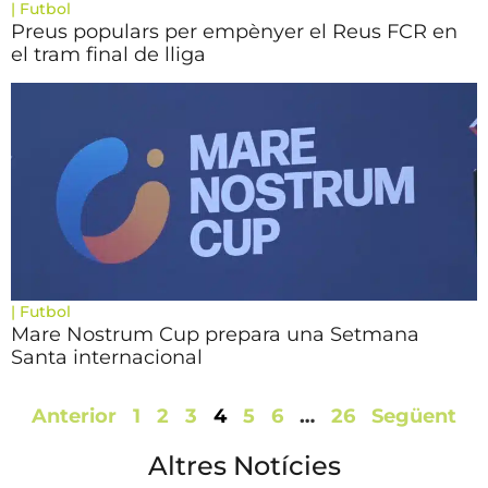
|
Futbol
Preus populars per empènyer el Reus FCR en
el tram final de lliga
|
Futbol
Mare Nostrum Cup prepara una Setmana
Santa internacional
Anterior
1
2
3
4
5
6
…
26
Següent
Altres Notícies