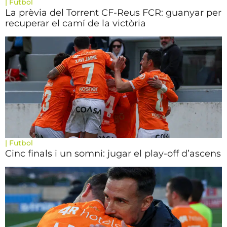
|
Futbol
La prèvia del Torrent CF-Reus FCR: guanyar per
recuperar el camí de la victòria
|
Futbol
Cinc finals i un somni: jugar el play-off d’ascens