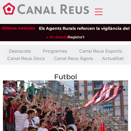
Últimes notícies:
Els Agents Rurals reforcen la vigilància dels espais
En directe
Registra't
Destacats
Programes
Canal Reus Esports
Canal Reus Docs
Canal Reus Àgora
Actualitat
Futbol