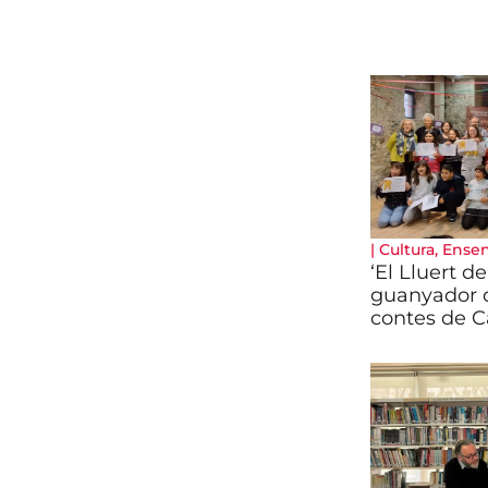
|
Cultura
,
Ense
‘El Lluert de
guanyador d
contes de C