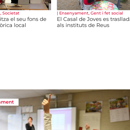
t
,
Societat
|
Ensenyament
,
Gent i fet social
itza el seu fons de
El Casal de Joves es traslla
rica local
als instituts de Reus
ament