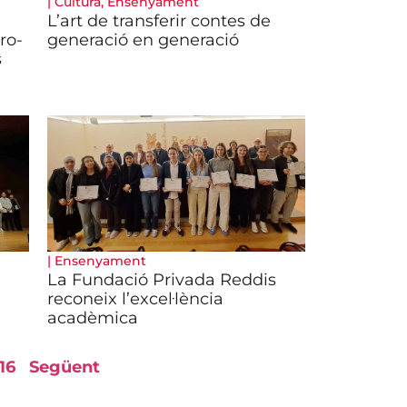
|
Cultura
,
Ensenyament
a
L’art de transferir contes de
ro-
generació en generació
s
|
Ensenyament
La Fundació Privada Reddis
reconeix l’excel·lència
acadèmica
16
Següent