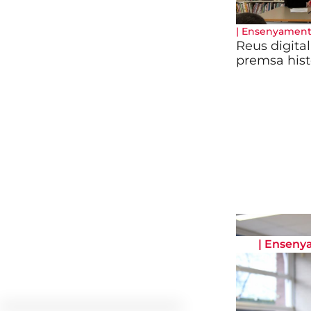
|
Ensenyamen
Reus digital
premsa histò
|
Enseny