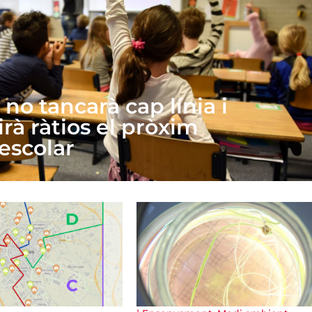
no tancarà cap línia i
rà ràtios el pròxim
 escolar