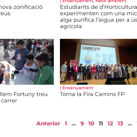
t
|
Ensenyament
,
Medi ambient
nova zonificació
Estudiants de d’Horticultur
Reus
experimenten com una mic
alga purifica l’aigua per a ú
agrícola
t
|
Ensenyament
illem Fortuny treu
Torna la Fira Camins FP
 carrer
Anterior
1
…
9
10
11
12
13
…