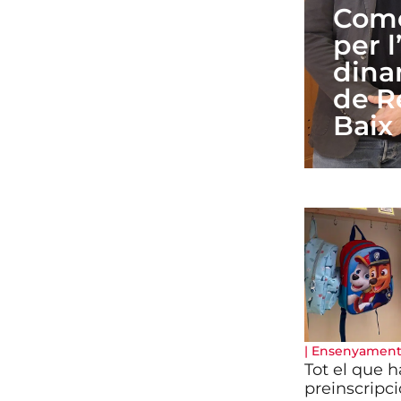
Come
per 
dina
de R
Baix
|
Ensenyamen
Tot el que h
preinscripci