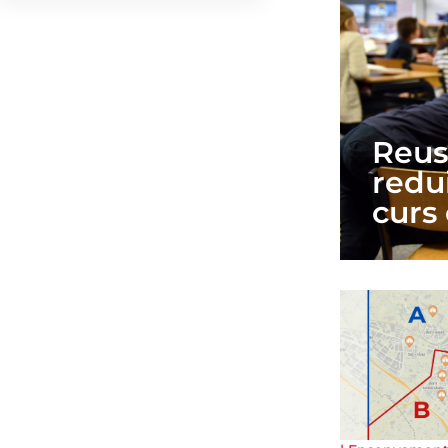
Reus 
redui
curs