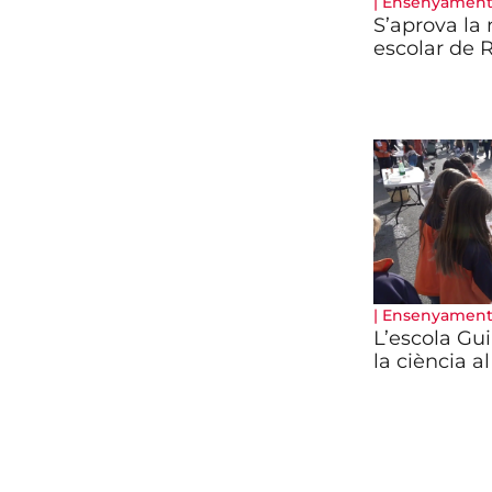
|
Ensenyamen
S’aprova la 
escolar de 
|
Ensenyamen
L’escola Gu
la ciència al