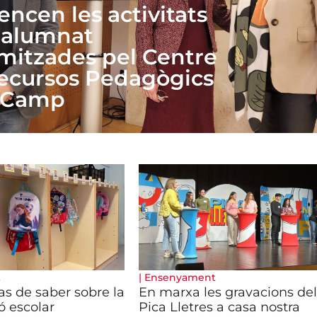
ncen les activitats
l’alumnat
mitzades pel Centre
ecursos Pedagògics
 Camp
t
|
Ensenyament
as de saber sobre la
En marxa les gravacions del
ó escolar
Pica Lletres a casa nostra