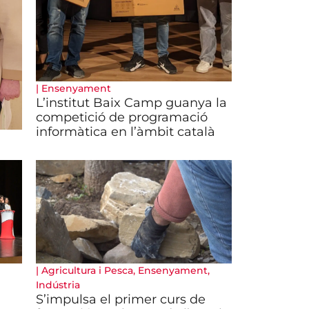
|
Ensenyament
L’institut Baix Camp guanya la
competició de programació
informàtica en l’àmbit català
|
Agricultura i Pesca
,
Ensenyament
,
Indústria
S’impulsa el primer curs de