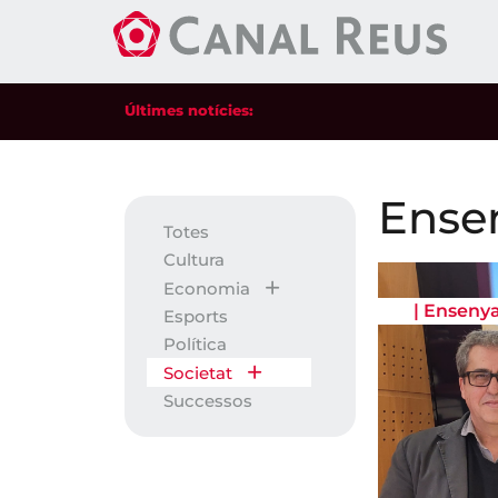
Últimes notícies:
Ense
Totes
Cultura
Economia
|
Enseny
Esports
Política
Societat
Successos