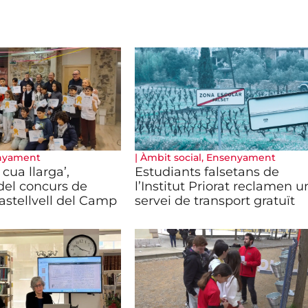
nyament
|
Àmbit social
,
Ensenyament
 cua llarga’,
Estudiants falsetans de
el concurs de
l’Institut Priorat reclamen u
astellvell del Camp
servei de transport gratuït