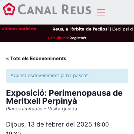
Últimes notícies:
Reus, a l'òrbita de l'eclipsi
|
L’eclipsi d
En directe
Registra't
« Tots els Esdeveniments
Aquest esdeveniment ja ha passat.
Exposició: Perimenopausa de
Meritxell Perpinyà
Places limitades
– Visita guiada
Dijous, 13 de febrer del 2025
18:00
–
19:30