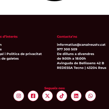
s d’interès
Contacta’ns
m
informatius@canalreustv.cat
ns
977 300 509
al i Política de privacitat
De dilluns a divendres
a de galetes
de 9:00h a 18:00h
Avinguda de Bellissens 42 B
REDESSA Tecno | 43204 Reus
Segueix-nos