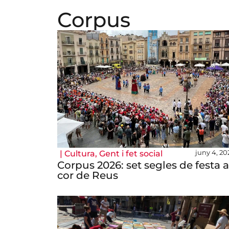
Corpus
juny 4, 20
|
Cultura
,
Gent i fet social
Corpus 2026: set segles de festa a
cor de Reus