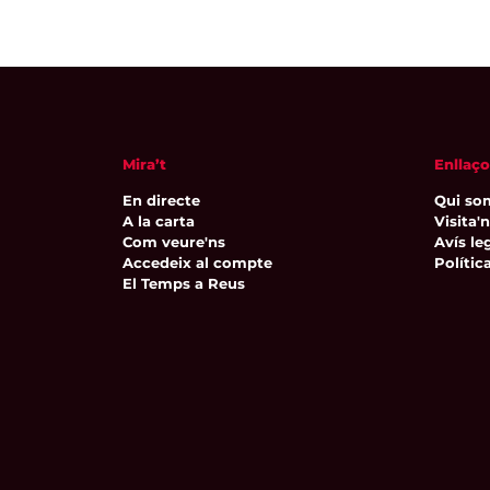
Mira’t
Enllaço
En directe
Qui so
A la carta
Visita'
Com veure'ns
Avís leg
Accedeix al compte
Polític
El Temps a Reus