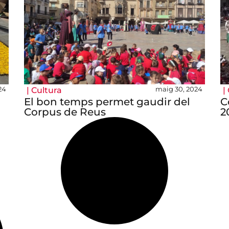
24
maig 30, 2024
|
Cultura
|
El bon temps permet gaudir del
C
Corpus de Reus
2