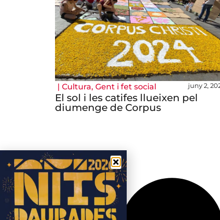
juny 2, 20
|
Cultura
,
Gent i fet social
El sol i les catifes llueixen pel
diumenge de Corpus