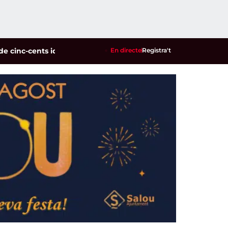
-cents identificats en un dispositiu policial contra la multir
En directe
Registra't