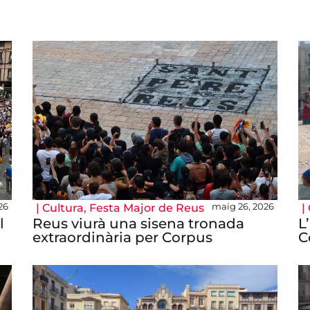
26
maig 26, 2026
|
Cultura
,
Festa Major de Reus
|
l
Reus viurà una sisena tronada
L
extraordinària per Corpus
C