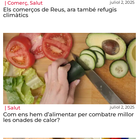
juliol 2, 2025
|
Comerç
,
Salut
Els comerços de Reus, ara també refugis
climàtics
juliol 2, 2025
|
Salut
Com ens hem d’alimentar per combatre millor
les onades de calor?