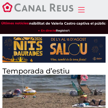
Últimes notícies:
La sensibilitat de Valeria Castro captiva el públic del Parc de
En directe
Registra't
Temporada d’estiu