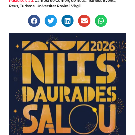
Paraules clau:
Cambra de Comerç de Reus
,
firaReus Events
,
Reus
,
Turisme
,
Universitat Rovira i Virgili