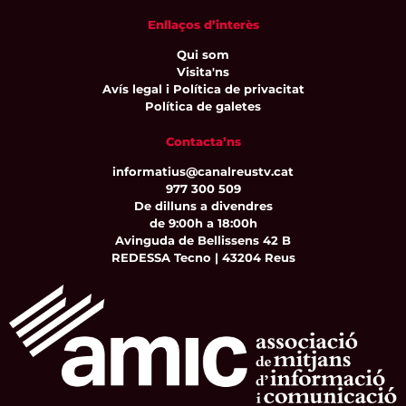
Enllaços d’interès
Qui som
Visita'ns
Avís legal i Política de privacitat
Política de galetes
Contacta’ns
informatius@canalreustv.cat
977 300 509
De dilluns a divendres
de 9:00h a 18:00h
Avinguda de Bellissens 42 B
REDESSA Tecno | 43204 Reus