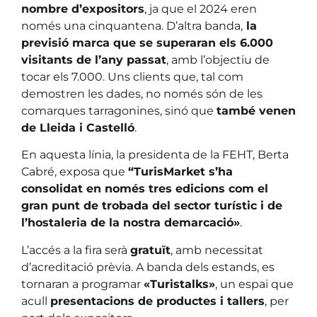
nombre d’expositors
, ja que el 2024 eren
només una cinquantena. D’altra banda,
la
previsió marca que se superaran els 6.000
visitants de l’any passat
, amb l’objectiu de
tocar els 7.000. Uns clients que, tal com
demostren les dades, no només són de les
comarques tarragonines, sinó que
també venen
de Lleida i Castelló
.
En aquesta línia, la presidenta de la FEHT, Berta
Cabré, exposa que
“TurisMarket s’ha
consolidat en només tres edicions com el
gran punt de trobada del sector turístic i de
l’hostaleria de la nostra demarcació»
.
L’accés a la fira serà
gratuït
, amb necessitat
d’acreditació prèvia. A banda dels estands, es
tornaran a programar
«Turistalks»
, un espai que
acull
presentacions de productes i tallers
, per