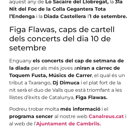
aquest any de
Lo Sacaire del Llobregat,
la
31a
Nit del Foc de la Colla Gegantera Tota
l’Endenga
i la
Diada Castellera
l’
1 de setembre.
Figa Flawas, caps de cartell
dels concerts del dia 10 de
setembre
Enguany
els concerts del cap de setmana de
la diada
per als més joves a
niran a càrrec de
Toquem Fusta, Músics de Carrer
, el qual és un
tribut a Txarango,
Dj Dimuca
i el plat fort de la
nit serà el duo de Valls que està triomfant a les
llistes d’èxits de Catalunya,
Figa Flawas.
Podreu trobar molta
més informació
i el
programa sencer
al nostre web
Canalreus.cat
i
al web de l’
Ajuntament de Cambrils.