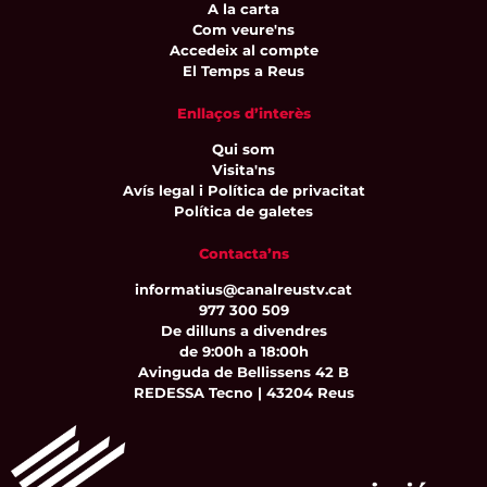
A la carta
Com veure'ns
Accedeix al compte
El Temps a Reus
Enllaços d’interès
Qui som
Visita'ns
Avís legal i Política de privacitat
Política de galetes
Contacta’ns
informatius@canalreustv.cat
977 300 509
De dilluns a divendres
de 9:00h a 18:00h
Avinguda de Bellissens 42 B
REDESSA Tecno | 43204 Reus