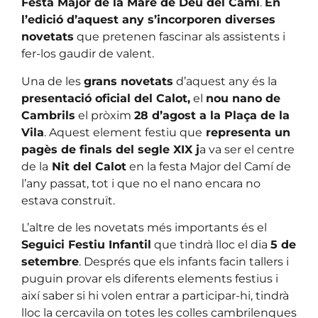
Festa Major de la Mare de Déu del Camí
.
En
l’edició d’aquest any s’incorporen diverses
novetats
que pretenen fascinar als assistents i
fer-los gaudir de valent.
Una de les
grans novetats
d’aquest any és la
presentació oficial del Calot,
el
nou nano de
Cambrils
el pròxim
28 d’agost a la Plaça de la
Vila
. Aquest element festiu que
representa un
pagès de finals del segle XIX j
a va ser el centre
de la
Nit del Calot
en la festa Major del Camí de
l’any passat, tot i que no el nano encara no
estava construït.
L’altre de les novetats més importants és el
Seguici Festiu Infantil
que tindrà lloc el dia
5 de
setembre
. Després que els infants facin tallers i
puguin provar els diferents elements festius i
així saber si hi volen entrar a participar-hi, tindrà
lloc la cercavila on totes les colles cambrilenques