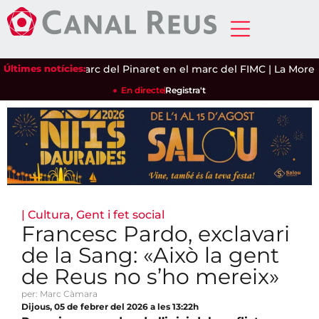
ll omple el parc del Pinaret en el marc del FIMC
Últimes notícies:
|
La Morera i 
En directe
Registra't
|
Cultura
,
Gent i fet social
Francesc Pardo, exclavari
de la Sang: «Això la gent
de Reus no s’ho mereix»
per: Marc Càmara
Dijous, 05 de febrer del 2026 a les 13:22h