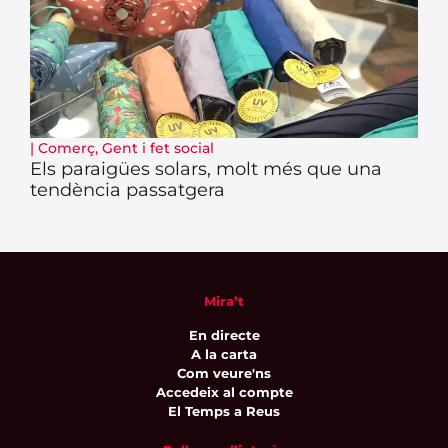
|
Comerç
,
Gent i fet social
Els paraigües solars, molt més que una
tendència passatgera
Mira’t
En directe
A la carta
Com veure'ns
Accedeix al compte
El Temps a Reus