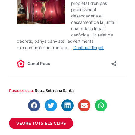
|
Cultura
Francesc Pardo, exclavari de la Sang: “Això
Paraules clau:
Reus
,
Setmana Santa
la gent de Reus no s’ho mereix”
Una persona vinculada a la Reial Congregació trenca el
silenci
VEURE TOTS ELS CLIPS