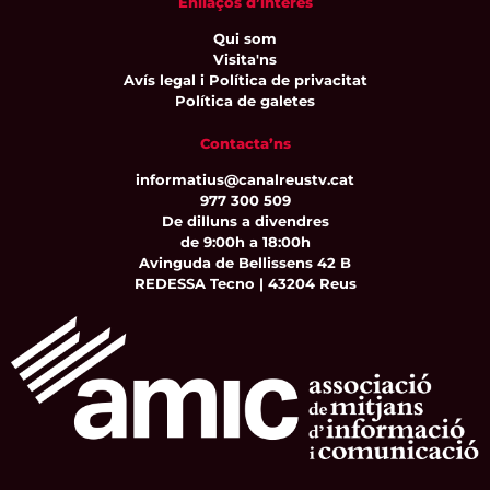
Enllaços d’interès
Qui som
Visita'ns
Avís legal i Política de privacitat
Política de galetes
Contacta’ns
informatius@canalreustv.cat
977 300 509
De dilluns a divendres
de 9:00h a 18:00h
Avinguda de Bellissens 42 B
REDESSA Tecno | 43204 Reus