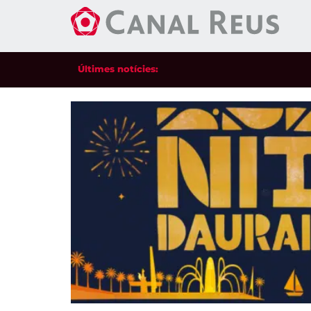
Últimes notícies:
|
Cultura
Descobreix els Vespres d’Estiu a la Cas
Navàs
Els dijous de juliol i agost oferiran visites guiades,
aperitiu i propostes escèniques amb aposta pel talen
local