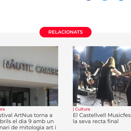
RELACIONATS
ura
|
Cultura
stival ArtNus torna a
El Castellvell Musicfes
rils el dia 9 amb un
la seva recta final
nari de mitologia art i