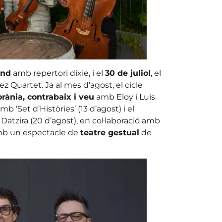
and
amb repertori dixie, i el
30 de juliol
, el
Quartet. Ja al mes d’agost, el cicle
ània, contrabaix i veu
amb Eloy i Luis
b ‘Set d’Històries’ (13 d’agost) i el
Datzira (20 d’agost), en col·laboració amb
b un espectacle de
teatre gestual
de