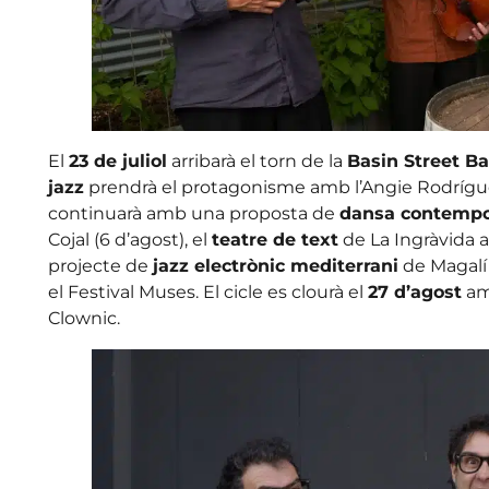
El
23 de juliol
arribarà el torn de la
Basin Street B
jazz
prendrà el protagonisme amb l’Angie Rodríguez 
continuarà amb una proposta de
dansa contempor
Cojal (6 d’agost), el
teatre de text
de La Ingràvida am
projecte de
jazz electrònic mediterrani
de Magalí 
el Festival Muses. El cicle es clourà el
27 d’agost
am
Clownic.