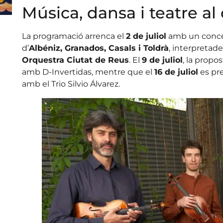
Música, dansa i teatre al
La programació arrenca el
2 de juliol
amb un conce
d’
Albéniz, Granados, Casals i Toldrà
, interpretad
Orquestra Ciutat de Reus
. El
9 de juliol
, la propo
amb D-Invertidas, mentre que el
16 de juliol
es pre
amb el Trio Silvio Álvarez.