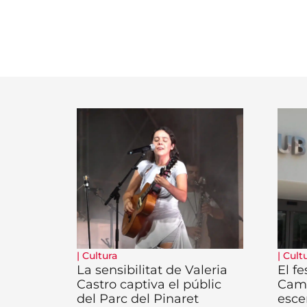
|
Cultura
|
Cult
La sensibilitat de Valeria
El fe
Castro captiva el públic
Camb
del Parc del Pinaret
esce