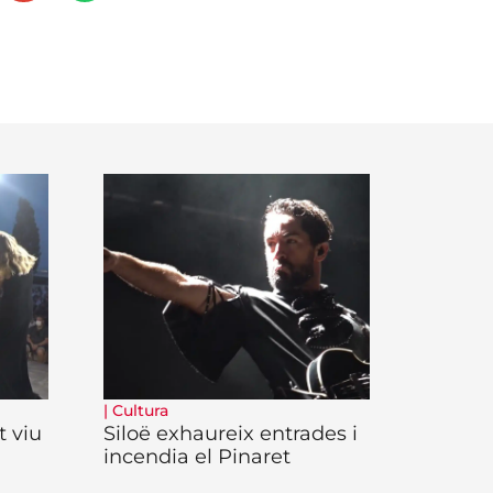
|
Cultura
t viu
Siloë exhaureix entrades i
incendia el Pinaret