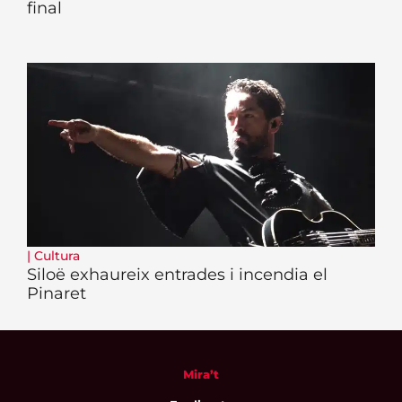
final
|
Cultura
Siloë exhaureix entrades i incendia el
Pinaret
Mira’t