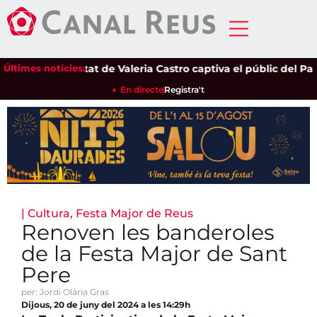
Últimes notícies:
La sensibilitat de Valeria Castro captiva el públic del Parc de
En directe
Registra't
|
Cultura
,
Festa Major de Reus
Renoven les banderoles
de la Festa Major de Sant
Pere
per: Jordi Olària Gras
Dijous, 20 de juny del 2024 a les 14:29h