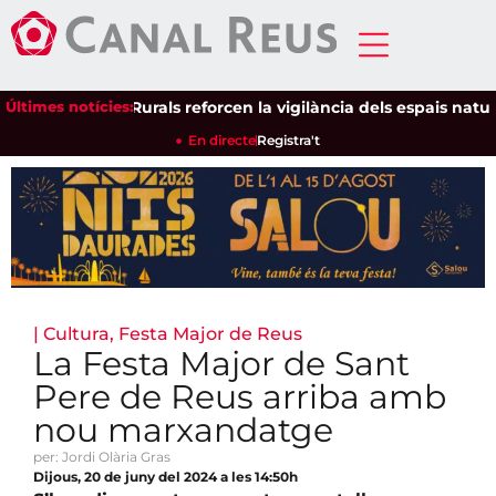
Els Agents Rurals reforcen la vigilància dels espais naturals a
Últimes notícies:
En directe
Registra't
|
Cultura
,
Festa Major de Reus
La Festa Major de Sant
Pere de Reus arriba amb
nou marxandatge
per: Jordi Olària Gras
Dijous, 20 de juny del 2024 a les 14:50h