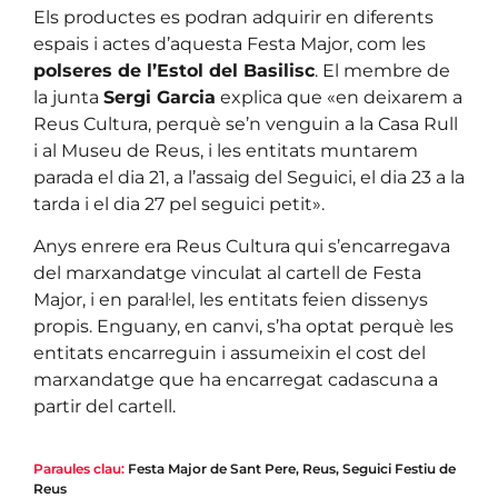
Els productes es podran adquirir en diferents
espais i actes d’aquesta Festa Major, com les
polseres de l’Estol del Basilisc
. El membre de
la junta
Sergi Garcia
explica que «en deixarem a
Reus Cultura, perquè se’n venguin a la Casa Rull
i al Museu de Reus, i les entitats muntarem
parada el dia 21, a l’assaig del Seguici, el dia 23 a la
tarda i el dia 27 pel seguici petit».
Anys enrere era Reus Cultura qui s’encarregava
del marxandatge vinculat al cartell de Festa
Major, i en paral·lel, les entitats feien dissenys
propis. Enguany, en canvi, s’ha optat perquè les
entitats encarreguin i assumeixin el cost del
marxandatge que ha encarregat cadascuna a
partir del cartell.
Paraules clau:
Festa Major de Sant Pere
,
Reus
,
Seguici Festiu de
Reus