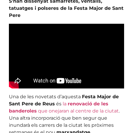
S’han dissenyat samarretes, ventalls,
tatuatges i polseres de la Festa Major de Sant
Pere
Una de les novetats d’aquesta
Festa Major de
Sant Pere de Reus
és
la
renovació de les
banderoles
que onejaran al centre de la ciutat
.
Una altra incorporació que ben segur que
inundarà els carrers de la ciutat les pròximes
setmanes és el nou
marxandatge
.