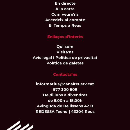
En directe
A la carta
Com veure'ns
Accedeix al compte
El Temps a Reus
Enllaços d’interès
Qui som
Visita'ns
Avís legal i Política de privacitat
Política de galetes
Contacta’ns
informatius@canalreustv.cat
977 300 509
De dilluns a divendres
de 9:00h a 18:00h
Avinguda de Bellissens 42 B
REDESSA Tecno | 43204 Reus