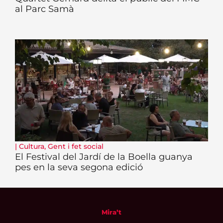
al Parc Samà
|
Cultura
,
Gent i fet social
El Festival del Jardí de la Boella guanya
pes en la seva segona edició
Mira’t