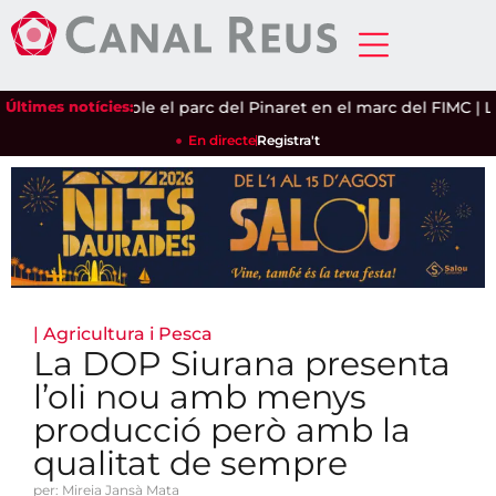
ethro Tull omple el parc del Pinaret en el marc del FIMC
Últimes notícies:
|
La Mo
En directe
Registra't
|
Agricultura i Pesca
La DOP Siurana presenta
l’oli nou amb menys
producció però amb la
qualitat de sempre
per: Mireia Jansà Mata