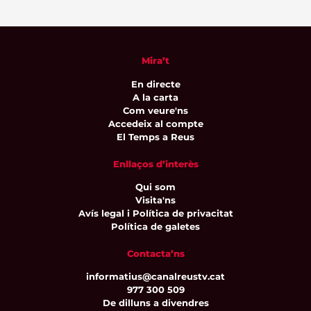
Mira’t
En directe
A la carta
Com veure'ns
Accedeix al compte
El Temps a Reus
Enllaços d’interès
Qui som
Visita'ns
Avís legal i Política de privacitat
Política de galetes
Contacta’ns
informatius@canalreustv.cat
977 300 509
De dilluns a divendres