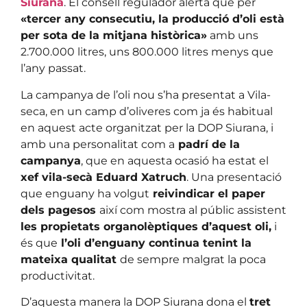
Siurana
. El consell regulador alerta que per
«tercer any consecutiu, la producció d’oli està
per sota de la mitjana històrica»
amb uns
2.700.000 litres, uns 800.000 litres menys que
l’any passat.
La campanya de l’oli nou s’ha presentat a Vila-
seca, en un camp d’oliveres com ja és habitual
en aquest acte organitzat per la DOP Siurana, i
amb una personalitat com a
padrí de la
campanya
, que en aquesta ocasió ha estat el
xef vila-secà Eduard Xatruch
. Una presentació
que enguany ha volgut
reivindicar el paper
dels pagesos
així com mostra al públic assistent
les propietats organolèptiques d’aquest oli,
i
és que
l’oli d’enguany continua tenint la
mateixa qualitat
de sempre malgrat la poca
productivitat.
D’aquesta manera la DOP Siurana dona el
tret